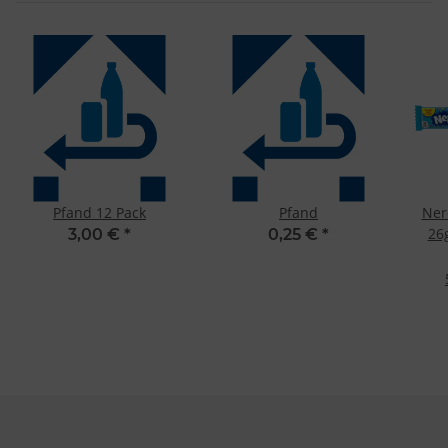
Pfand 12 Pack
Pfand
Ner
26
3,00 €
*
0,25 €
*