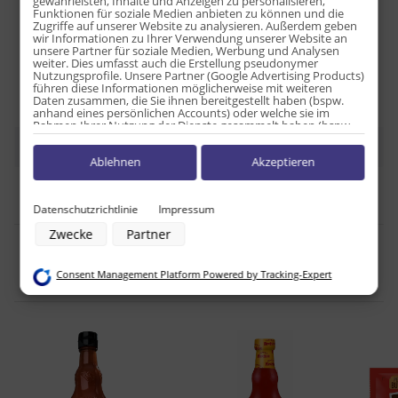
gewährleisten, Inhalte und Anzeigen zu personalisieren,
Funktionen für soziale Medien anbieten zu können und die
Zugriffe auf unserer Website zu analysieren. Außerdem geben
Produkteigenschaft
Wert
Artikelgewicht:
0,44
kg
wir Informationen zu Ihrer Verwendung unserer Website an
unsere Partner für soziale Medien, Werbung und Analysen
weiter. Dies umfasst auch die Erstellung pseudonymer
Nutzungsprofile. Unsere Partner (Google Advertising Products)
führen diese Informationen möglicherweise mit weiteren
Daten zusammen, die Sie ihnen bereitgestellt haben (bspw.
anhand eines persönlichen Accounts) oder welche sie im
Rahmen Ihrer Nutzung der Dienste gesammelt haben (bspw.
Nutzungsdaten anderer Geräte). Ihre Einwilligung zur Nutzung
Benachrichtigen, wenn verfügbar
von Cookies und Pixeln können Sie jederzeit widerrufen,
Ablehnen
Akzeptieren
indem Sie auf den Datenschutz-Button links unten klicken und
dort die entsprechenden Anpassungen vornehmen.
Zwecke der Datenverarbeitung durch unsere Partner:
Datenschutzrichtlinie
Impressum
Speichern von oder Zugriff auf Informationen auf einem Endgerät
Zwecke
Partner
Verwendung reduzierter Daten zur Auswahl von Werbeanzeigen
Kunden kauften dazu folgende
Erstellung von Profilen für personalisierte Werbung
Verwendung von Profilen zur Auswahl personalisierter Werbung
Artikel:
Consent Management Platform Powered by Tracking-Expert
Erstellung von Profilen zur Personalisierung von Inhalten
Verwendung von Profilen zur Auswahl personalisierter Inhalte
Messung der Werbeleistung
Messung der Performance von Inhalten
Analyse von Zielgruppen durch Statistiken oder Kombinationen von
Daten aus verschiedenen Quellen
Entwicklung und Verbesserung der Angebote
Verwendung reduzierter Daten zur Auswahl von Inhalten