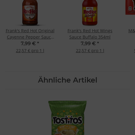
Besondere Features:
Verwendung genauer Standortdaten
Endgeräteeigenschaften zur Identifikation aktiv abfragen
Frank's Red Hot Original
Frank's Red Hot Wings
M&
Cayenne Pepper Sauce
Sauce Buffalo 354ml
354ml
7,99 €
*
7,99 €
*
22,57 € pro 1 l
22,57 € pro 1 l
Ähnliche Artikel