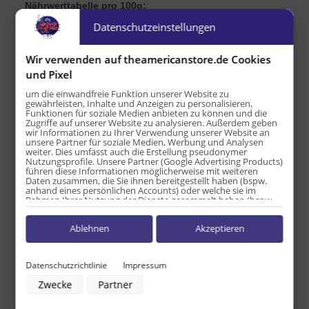
Nährwerttabelle pro 100g:
Datenschutzeinstellungen
Energie: 17kJ / 4kcal
Fett: 0,0 g
Wir verwenden auf theamericanstore.de Cookies
davon ges. Fettsäuren: 0,0 g
und Pixel
Kohlenhydrate: 0,0 g
um die einwandfreie Funktion unserer Website zu
davon Zucker: 0,0 g
gewährleisten, Inhalte und Anzeigen zu personalisieren,
Eiweiß: 0,0 g
Funktionen für soziale Medien anbieten zu können und die
Zugriffe auf unserer Website zu analysieren. Außerdem geben
Salz: 1,5g
wir Informationen zu Ihrer Verwendung unserer Website an
unsere Partner für soziale Medien, Werbung und Analysen
Herkunftsland USA
weiter. Dies umfasst auch die Erstellung pseudonymer
Nutzungsprofile. Unsere Partner (Google Advertising Products)
führen diese Informationen möglicherweise mit weiteren
Daten zusammen, die Sie ihnen bereitgestellt haben (bspw.
Produkteigenschaft
Wert
Versandgewicht:
0,15 kg
anhand eines persönlichen Accounts) oder welche sie im
Rahmen Ihrer Nutzung der Dienste gesammelt haben (bspw.
Nutzungsdaten anderer Geräte). Ihre Einwilligung zur Nutzung
Artikelgewicht:
0,14
kg
von Cookies und Pixeln können Sie jederzeit widerrufen,
Ablehnen
Akzeptieren
indem Sie auf den Datenschutz-Button links unten klicken und
Inhalt:
140,00 g
dort die entsprechenden Anpassungen vornehmen.
Zwecke der Datenverarbeitung durch unsere Partner:
Datenschutzrichtlinie
Impressum
Speichern von oder Zugriff auf Informationen auf einem Endgerät
Zwecke
Partner
Verwendung reduzierter Daten zur Auswahl von Werbeanzeigen
Erstellung von Profilen für personalisierte Werbung
Verwendung von Profilen zur Auswahl personalisierter Werbung