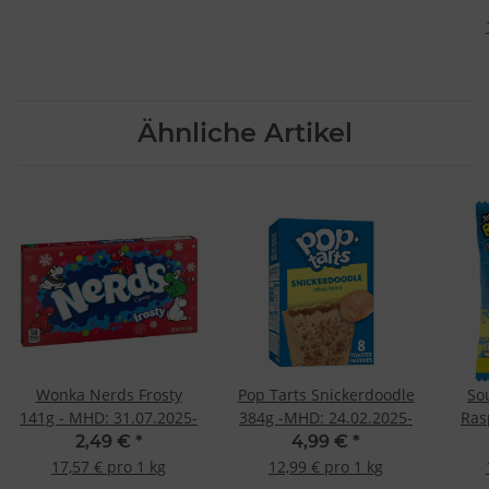
Ähnliche Artikel
Wonka Nerds Frosty
Pop Tarts Snickerdoodle
So
141g - MHD: 31.07.2025-
384g -MHD: 24.02.2025-
Ras
2,49 €
*
4,99 €
*
17,57 € pro 1 kg
12,99 € pro 1 kg