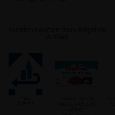
Kunden kauften dazu folgende
Artikel:
Pfand
Hostess Ding Dongs
Whit
Cookie Dough Bites 88g
Na
0,25 €
*
2,79 €
*