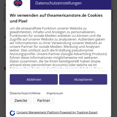
Datenschutzeinstellungen
Menge
Wir verwenden auf theamericanstore.de Cookies
Bitte wählen Sie eine Variation.
und Pixel
um die einwandfreie Funktion unserer Website zu
gewährleisten, Inhalte und Anzeigen zu personalisieren,
1,60 €
Funktionen für soziale Medien anbieten zu können und die
ab
Zugriffe auf unserer Website zu analysieren. Außerdem geben
wir Informationen zu Ihrer Verwendung unserer Website an
unsere Partner für soziale Medien, Werbung und Analysen
inkl. 19% USt. , zzgl.
Versand
weiter. Dies umfasst auch die Erstellung pseudonymer
Nutzungsprofile. Unsere Partner (Google Advertising Products)
führen diese Informationen möglicherweise mit weiteren
Daten zusammen, die Sie ihnen bereitgestellt haben (bspw.
anhand eines persönlichen Accounts) oder welche sie im
Frage zum Artikel
Knapper Lagerbestand
Rahmen Ihrer Nutzung der Dienste gesammelt haben (bspw.
Nutzungsdaten anderer Geräte). Ihre Einwilligung zur Nutzung
von Cookies und Pixeln können Sie jederzeit widerrufen,
Ablehnen
Akzeptieren
indem Sie auf den Datenschutz-Button links unten klicken und
dort die entsprechenden Anpassungen vornehmen.
x
Dieser Artikel hat Variationen. Wählen Sie bitte die
Zwecke der Datenverarbeitung durch unsere Partner:
Datenschutzrichtlinie
Impressum
gewünschte Variation aus.
Speichern von oder Zugriff auf Informationen auf einem Endgerät
Zwecke
Partner
Verwendung reduzierter Daten zur Auswahl von Werbeanzeigen
Erstellung von Profilen für personalisierte Werbung
Verwendung von Profilen zur Auswahl personalisierter Werbung
Consent Management Platform Powered by Tracking-Expert
Erstellung von Profilen zur Personalisierung von Inhalten