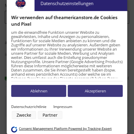
Datenschutzeinstellungen
Menge
Wir verwenden auf theamericanstore.de Cookies
Bitte wählen Sie eine Variation.
und Pixel
um die einwandfreie Funktion unserer Website zu
gewährleisten, Inhalte und Anzeigen zu personalisieren,
1,60 €
Funktionen für soziale Medien anbieten zu können und die
ab
Zugriffe auf unserer Website zu analysieren. Außerdem geben
wir Informationen zu Ihrer Verwendung unserer Website an
unsere Partner für soziale Medien, Werbung und Analysen
inkl. 19% USt. , zzgl.
Versand
weiter. Dies umfasst auch die Erstellung pseudonymer
Nutzungsprofile. Unsere Partner (Google Advertising Products)
führen diese Informationen möglicherweise mit weiteren
Daten zusammen, die Sie ihnen bereitgestellt haben (bspw.
anhand eines persönlichen Accounts) oder welche sie im
Frage zum Artikel
Sofort verfügbar
Rahmen Ihrer Nutzung der Dienste gesammelt haben (bspw.
Nutzungsdaten anderer Geräte). Ihre Einwilligung zur Nutzung
von Cookies und Pixeln können Sie jederzeit widerrufen,
Ablehnen
Akzeptieren
indem Sie auf den Datenschutz-Button links unten klicken und
dort die entsprechenden Anpassungen vornehmen.
x
Dieser Artikel hat Variationen. Wählen Sie bitte die
Zwecke der Datenverarbeitung durch unsere Partner:
Datenschutzrichtlinie
Impressum
gewünschte Variation aus.
Speichern von oder Zugriff auf Informationen auf einem Endgerät
Zwecke
Partner
Verwendung reduzierter Daten zur Auswahl von Werbeanzeigen
Erstellung von Profilen für personalisierte Werbung
Verwendung von Profilen zur Auswahl personalisierter Werbung
Consent Management Platform Powered by Tracking-Expert
Erstellung von Profilen zur Personalisierung von Inhalten