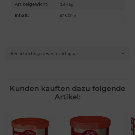
Verwendung reduzierter Daten zur Auswahl von Inhalten
Artikelgewicht:
0,43
kg
Besondere Features:
Inhalt:
423,00 g
Verwendung genauer Standortdaten
Endgeräteeigenschaften zur Identifikation aktiv abfragen
Benachrichtigen, wenn verfügbar
Kunden kauften dazu folgende
Artikel: