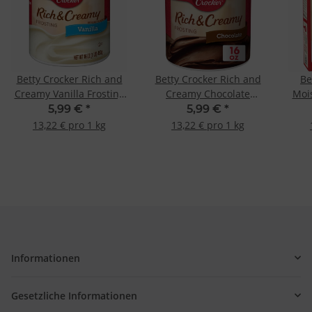
Betty Crocker Rich and
Betty Crocker Rich and
Be
Creamy Vanilla Frosting
Creamy Chocolate
Mois
453g
Frosting 453g
5,99 €
*
5,99 €
*
13,22 € pro 1 kg
13,22 € pro 1 kg
Informationen
Gesetzliche Informationen