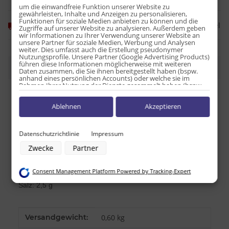
um die einwandfreie Funktion unserer Website zu
gewährleisten, Inhalte und Anzeigen zu personalisieren,
Funktionen für soziale Medien anbieten zu können und die
Frage zum Artikel
Momentan nicht verfügbar
Zugriffe auf unserer Website zu analysieren. Außerdem geben
wir Informationen zu Ihrer Verwendung unserer Website an
unsere Partner für soziale Medien, Werbung und Analysen
weiter. Dies umfasst auch die Erstellung pseudonymer
Nutzungsprofile. Unsere Partner (Google Advertising Products)
führen diese Informationen möglicherweise mit weiteren
Beschreibung
Daten zusammen, die Sie ihnen bereitgestellt haben (bspw.
anhand eines persönlichen Accounts) oder welche sie im
Rahmen Ihrer Nutzung der Dienste gesammelt haben (bspw.
Nutzungsdaten anderer Geräte). Ihre Einwilligung zur Nutzung
Nährwerttabelle pro 100g:
von Cookies und Pixeln können Sie jederzeit widerrufen,
Ablehnen
Akzeptieren
indem Sie auf den Datenschutz-Button links unten klicken und
dort die entsprechenden Anpassungen vornehmen.
Energie: 1.557,9kJ / 372,1kcal
Fett: 3,5 g
Zwecke der Datenverarbeitung durch unsere Partner:
Datenschutzrichtlinie
Impressum
davon ges. Fettsäuren: 0 g
Speichern von oder Zugriff auf Informationen auf einem Endgerät
Zwecke
Partner
Verwendung reduzierter Daten zur Auswahl von Werbeanzeigen
Kohlenhydrate: 81,4 g
Erstellung von Profilen für personalisierte Werbung
davon Zucker: 41,9 g
Verwendung von Profilen zur Auswahl personalisierter Werbung
Consent Management Platform Powered by Tracking-Expert
Erstellung von Profilen zur Personalisierung von Inhalten
Eiweiß: 4,7 g
Verwendung von Profilen zur Auswahl personalisierter Inhalte
Salz: 2,5 g
Messung der Werbeleistung
Messung der Performance von Inhalten
Analyse von Zielgruppen durch Statistiken oder Kombinationen von
Daten aus verschiedenen Quellen
Produkteigenschaft
Wert
Versandgewicht:
0,60 kg
Entwicklung und Verbesserung der Angebote