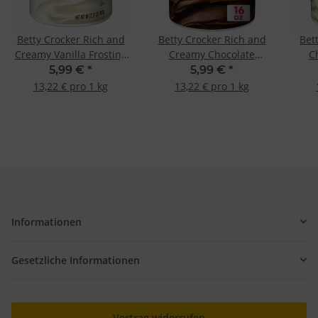
Betty Crocker Rich and
Betty Crocker Rich and
Bet
Creamy Vanilla Frosting
Creamy Chocolate
C
453g
Frosting 453g
5,99 €
*
5,99 €
*
13,22 € pro 1 kg
13,22 € pro 1 kg
Informationen
Gesetzliche Informationen
Vertrag widerrufen