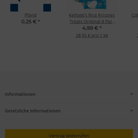
Pfand
Kellogg's Rice Krispies
Co
Treats Original 8 Pack
0,25 €
*
176g -MHD: 14.09.24-
4,99 €
*
28,35 € pro 1 kg
Informationen
Gesetzliche Informationen
Vertrag widerrufen