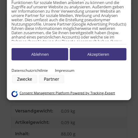
Funktionen für soziale Medien anbieten zu können und die
Zugriffe auf unserer Website zu analysieren. Außerdem geben
wir Informationen zu Ihrer Verwendung unserer Website an
unsere Partner für soziale Medien, Werbung und Analysen
weiter. Dies umfasst auch die Erstellung pseudonymer
Beschreibung
Nutzungsprofile. Unsere Partner (Google Advertising Products)
führen diese Informationen möglicherweise mit weiteren
Daten zusammen, die Sie ihnen bereitgestellt haben (bspw.
anhand eines persönlichen Accounts) oder welche sie im
Nährwerte je 100g:
Rahmen Ihrer Nutzung der Dienste gesammelt haben (bspw.
Nutzungsdaten anderer Geräte). Ihre Einwilligung zur Nutzung
von Cookies und Pixeln können Sie jederzeit widerrufen,
Energie: 2092 Kj/500kcal
Ablehnen
Akzeptieren
indem Sie auf den Datenschutz-Button links unten klicken und
Fett: 28,9g
dort die entsprechenden Anpassungen vornehmen.
davon ges. Fettsäuren: 16,4g
Zwecke der Datenverarbeitung durch unsere Partner:
Datenschutzrichtlinie
Impressum
Kolenhydrate: 60,2g
Speichern von oder Zugriff auf Informationen auf einem Endgerät
davon Zucker: 42,2g
Zwecke
Partner
Verwendung reduzierter Daten zur Auswahl von Werbeanzeigen
Eisweiß: 3,1g
Erstellung von Profilen für personalisierte Werbung
Verwendung von Profilen zur Auswahl personalisierter Werbung
Salz: 0,8g
Consent Management Platform Powered by Tracking-Expert
Erstellung von Profilen zur Personalisierung von Inhalten
Verwendung von Profilen zur Auswahl personalisierter Inhalte
Messung der Werbeleistung
Messung der Performance von Inhalten
Produkteigenschaft
Wert
Versandgewicht:
0,09 kg
Analyse von Zielgruppen durch Statistiken oder Kombinationen von
Daten aus verschiedenen Quellen
Artikelgewicht:
0,09
kg
Entwicklung und Verbesserung der Angebote
Verwendung reduzierter Daten zur Auswahl von Inhalten
Inhalt:
88,00 g