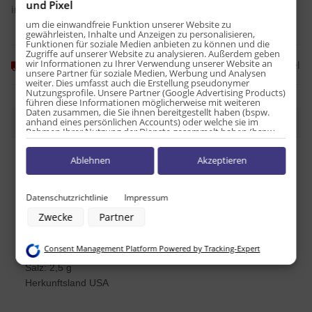
und Pixel
inkl. 7% USt. , zzgl.
Versand
um die einwandfreie Funktion unserer Website zu
gewährleisten, Inhalte und Anzeigen zu personalisieren,
Funktionen für soziale Medien anbieten zu können und die
Zugriffe auf unserer Website zu analysieren. Außerdem geben
wir Informationen zu Ihrer Verwendung unserer Website an
Frage zum Artikel
Momentan nicht verfügbar
unsere Partner für soziale Medien, Werbung und Analysen
weiter. Dies umfasst auch die Erstellung pseudonymer
Nutzungsprofile. Unsere Partner (Google Advertising Products)
führen diese Informationen möglicherweise mit weiteren
Daten zusammen, die Sie ihnen bereitgestellt haben (bspw.
anhand eines persönlichen Accounts) oder welche sie im
Beschreibung
Rahmen Ihrer Nutzung der Dienste gesammelt haben (bspw.
Nutzungsdaten anderer Geräte). Ihre Einwilligung zur Nutzung
von Cookies und Pixeln können Sie jederzeit widerrufen,
Ablehnen
Akzeptieren
indem Sie auf den Datenschutz-Button links unten klicken und
Nährwerttabelle pro 100g:
dort die entsprechenden Anpassungen vornehmen.
Energie: 1591kJ / 380kcal
Fett: 10 g
Zwecke der Datenverarbeitung durch unsere Partner:
Datenschutzrichtlinie
Impressum
davon ges. Fettsäuren: 0 g
Speichern von oder Zugriff auf Informationen auf einem Endgerät
Zwecke
Partner
Verwendung reduzierter Daten zur Auswahl von Werbeanzeigen
Kohlenhydrate: 70 g
Erstellung von Profilen für personalisierte Werbung
davon Zucker: 38 g
Verwendung von Profilen zur Auswahl personalisierter Werbung
Consent Management Platform Powered by Tracking-Expert
Erstellung von Profilen zur Personalisierung von Inhalten
Eiweiß: 4 g
Verwendung von Profilen zur Auswahl personalisierter Inhalte
Salz: 2,5 g
Messung der Werbeleistung
Herkunftsland USA
Messung der Performance von Inhalten
Analyse von Zielgruppen durch Statistiken oder Kombinationen von
Daten aus verschiedenen Quellen