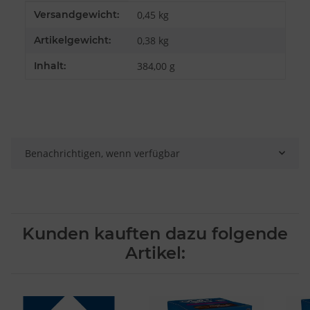
Entwicklung und Verbesserung der Angebote
Produkteigenschaft
Wert
Versandgewicht:
0,45 kg
Verwendung reduzierter Daten zur Auswahl von Inhalten
Besondere Features:
Artikelgewicht:
0,38
kg
Verwendung genauer Standortdaten
Endgeräteeigenschaften zur Identifikation aktiv abfragen
Inhalt:
384,00 g
Benachrichtigen, wenn verfügbar
Kunden kauften dazu folgende
Artikel: