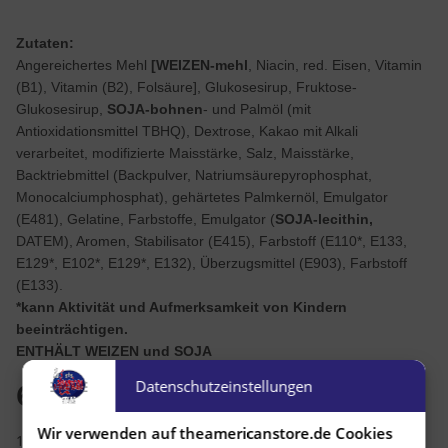
Zutaten:
Angereichertes Mehl
[WEIZEN-mehl
, Niacin, red. Eisen, Vitamin
(B1), Vitamin (B2), Folsäure], Glukosesirup, Fruktose-
Glukosesirup,
SOJA-bohnen
- und Palmöl (mit
Antioxidationsmittel TBHQ), Dextrose, Kakao mit Alkali
verarbeitet, modifizierte Maisstärke, Salz, Maisstärke,
Backtriebmittel (Backpulver, Natriumsäurepyrophosphat,
Monocalciumphosphat), gehärtetes Palmkernöl, Emulgator
(E481), Gelatine, Farbstoffe, Emulgator (
SOJA-lecithin,
DATEM), Aromen, Stabilisator (E415), Farbstoff (E110*, E133,
E129*, E102*, E129*, E132), Überzugsmittel (E903), Farbstoff
(E133).
*kann Aktivität und Aufmerksamkeit von Kindern
beeinträchtigen.
ENTHÄLT WEIZEN und SOJA
Datenschutzeinstellungen
6,99 €
Wir verwenden auf theamericanstore.de Cookies
18,20 € pro 1 kg