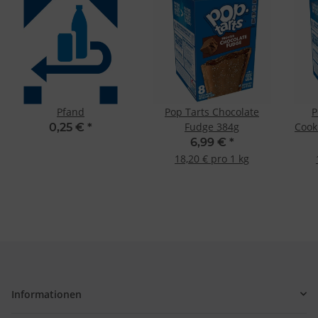
Pfand
Pop Tarts Chocolate
P
Fudge 384g
Cook
0,25 €
*
6,99 €
*
18,20 € pro 1 kg
Informationen