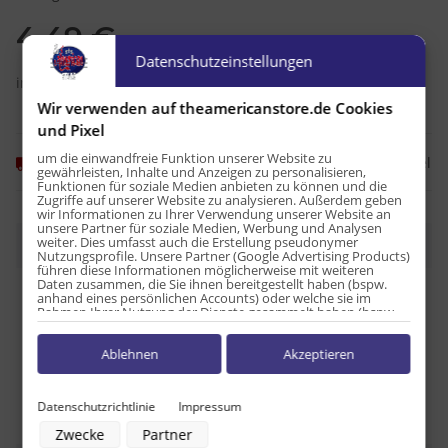
4,49 €
Datenschutzeinstellungen
inkl. 19% USt. , zzgl.
Versand
Wir verwenden auf theamericanstore.de Cookies
und Pixel
um die einwandfreie Funktion unserer Website zu
Frage zum Artikel
Momentan nicht verfügbar
gewährleisten, Inhalte und Anzeigen zu personalisieren,
Funktionen für soziale Medien anbieten zu können und die
Zugriffe auf unserer Website zu analysieren. Außerdem geben
wir Informationen zu Ihrer Verwendung unserer Website an
unsere Partner für soziale Medien, Werbung und Analysen
weiter. Dies umfasst auch die Erstellung pseudonymer
Beschreibung
Nutzungsprofile. Unsere Partner (Google Advertising Products)
führen diese Informationen möglicherweise mit weiteren
Daten zusammen, die Sie ihnen bereitgestellt haben (bspw.
anhand eines persönlichen Accounts) oder welche sie im
Rahmen Ihrer Nutzung der Dienste gesammelt haben (bspw.
Nutzungsdaten anderer Geräte). Ihre Einwilligung zur Nutzung
Produkteigenschaft
Wert
Versandgewicht:
0,06 kg
von Cookies und Pixeln können Sie jederzeit widerrufen,
Ablehnen
Akzeptieren
indem Sie auf den Datenschutz-Button links unten klicken und
dort die entsprechenden Anpassungen vornehmen.
Zwecke der Datenverarbeitung durch unsere Partner:
Datenschutzrichtlinie
Impressum
Speichern von oder Zugriff auf Informationen auf einem Endgerät
Zwecke
Partner
Verwendung reduzierter Daten zur Auswahl von Werbeanzeigen