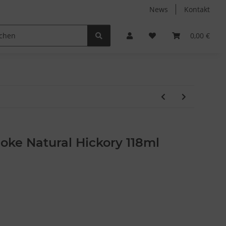
News
Kontakt
Non-Food
Autodüfte
0,00 €
oke Natural Hickory 118ml