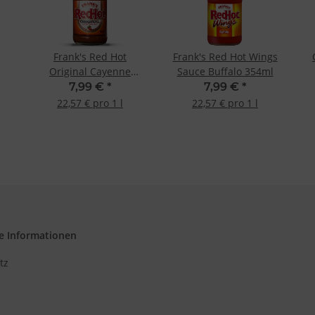
d Verbesserung der Angebote
zierter Daten zur Auswahl von Inhalten
res:
auer Standortdaten
Frank's Red Hot
Frank's Red Hot Wings
haften zur Identifikation aktiv abfragen
Original Cayenne
Sauce Buffalo 354ml
Pepper Sauce 354ml
7,99 €
*
7,99 €
*
22,57 € pro 1 l
22,57 € pro 1 l
e Informationen
tz