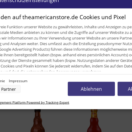
den auf theamericanstore.de Cookies und Pixel
ügbar
eie Funktion unserer Website zu gewährleisten, Inhalte und Anzeigen zu per
oziale Medien anbieten zu können und die Zugriffe auf unserer Website zu a
ir Informationen zu Ihrer Verwendung unserer Website an unsere Partner 
0,20 kg
und Analysen weiter. Dies umfasst auch die Erstellung pseudonymer Nutzu
Google Advertising Products) führen diese Informationen möglicherweise m
0,12
kg
e ihnen bereitgestellt haben (bspw. anhand eines persönlichen Accounts) o
zung der Dienste gesammelt haben (bspw. Nutzungsdaten anderer Geräte). 
118,00 m
Cookies und Pixeln können Sie jederzeit widerrufen, indem Sie auf den Da
cken und dort die entsprechenden Anpassungen vornehmen.
inie
Impressum
nverarbeitung durch unsere Partner:
Ablehnen
A
Partner
unden kauften dazu folgende Artike
der Zugriff auf Informationen auf einem Endgerät
uzierter Daten zur Auswahl von Werbeanzeigen
rofilen für personalisierte Werbung
ement Platform Powered by Tracking-Expert
Profilen zur Auswahl personalisierter Werbung
rofilen zur Personalisierung von Inhalten
Profilen zur Auswahl personalisierter Inhalte
rbeleistung
rformance von Inhalten
lgruppen durch Statistiken oder Kombinationen von Daten aus verschiedenen Quellen