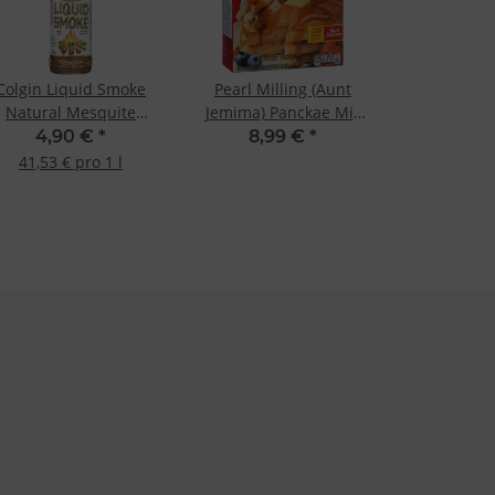
Colgin Liquid Smoke
Pearl Milling (Aunt
Natural Mesquite
Jemima) Panckae Mix
118ml
Original 907g
4,90 €
*
8,99 €
*
41,53 € pro 1 l