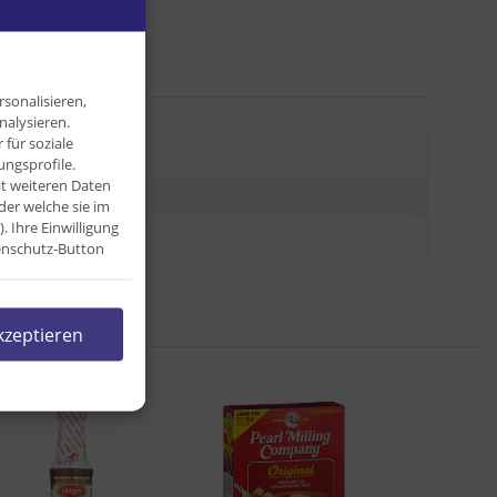
sonalisieren,
nalysieren.
für soziale
ngsprofile.
it weiteren Daten
der welche sie im
Ihre Einwilligung
l
tenschutz-Button
kzeptieren
l: