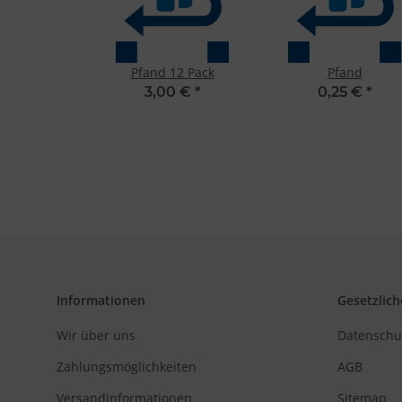
Entwicklung un
Verwendung redu
Besondere Featu
Verwendung gen
Pfand 12 Pack
Pfand
Endgeräteeigensc
3,00 €
*
0,25 €
*
Informationen
Gesetzlich
Wir über uns
Datenschu
Zahlungsmöglichkeiten
AGB
Versandinformationen
Sitemap