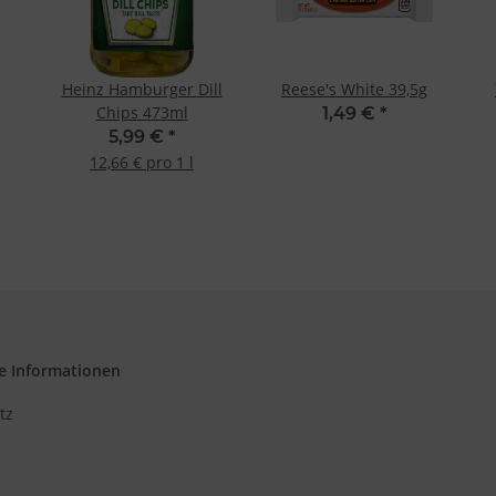
d Verbesserung der Angebote
zierter Daten zur Auswahl von Inhalten
res:
auer Standortdaten
Heinz Hamburger Dill
Reese's White 39,5g
haften zur Identifikation aktiv abfragen
Chips 473ml
1,49 €
*
5,99 €
*
12,66 € pro 1 l
e Informationen
tz