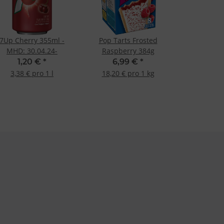
7Up Cherry 355ml -
Pop Tarts Frosted
MHD: 30.04.24-
Raspberry 384g
1,20 €
*
6,99 €
*
3,38 € pro 1 l
18,20 € pro 1 kg