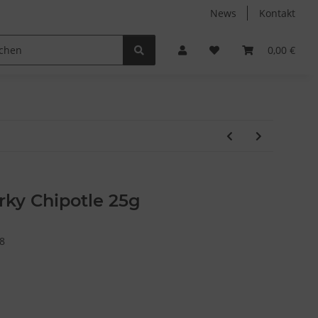
News
Kontakt
Non-Food
Autodüfte
0,00 €
rky Chipotle 25g
8