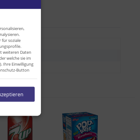
sonalisieren,
nalysieren.
für soziale
,03 kg
ngsprofile.
it weiteren Daten
,03
kg
der welche sie im
Ihre Einwilligung
5,00 g
tenschutz-Button
kzeptieren
l: