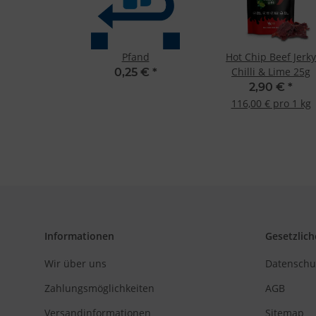
Entwicklung un
Verwendung redu
Besondere Featu
Verwendung gen
Pfand
Hot Chip Beef Jerky
Endgeräteeigensc
Chilli & Lime 25g
0,25 €
*
2,90 €
*
116,00 € pro 1 kg
Informationen
Gesetzlich
Wir über uns
Datenschu
Zahlungsmöglichkeiten
AGB
Versandinformationen
Sitemap