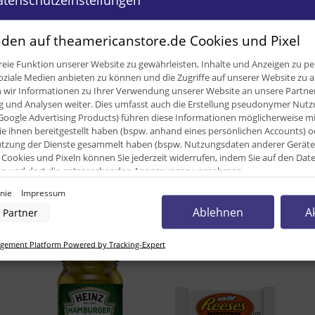
den auf theamericanstore.de Cookies und Pixel
ügbar
eie Funktion unserer Website zu gewährleisten, Inhalte und Anzeigen zu per
oziale Medien anbieten zu können und die Zugriffe auf unserer Website zu a
ir Informationen zu Ihrer Verwendung unserer Website an unsere Partner 
0
und Analysen weiter. Dies umfasst auch die Erstellung pseudonymer Nutzu
Google Advertising Products) führen diese Informationen möglicherweise m
0
e ihnen bereitgestellt haben (bspw. anhand eines persönlichen Accounts) o
zung der Dienste gesammelt haben (bspw. Nutzungsdaten anderer Geräte). 
2
Cookies und Pixeln können Sie jederzeit widerrufen, indem Sie auf den Da
cken und dort die entsprechenden Anpassungen vornehmen.
inie
Impressum
nverarbeitung durch unsere Partner:
Ablehnen
A
Partner
unden kauften dazu folgende Artike
der Zugriff auf Informationen auf einem Endgerät
uzierter Daten zur Auswahl von Werbeanzeigen
rofilen für personalisierte Werbung
ement Platform Powered by Tracking-Expert
Profilen zur Auswahl personalisierter Werbung
rofilen zur Personalisierung von Inhalten
Profilen zur Auswahl personalisierter Inhalte
rbeleistung
rformance von Inhalten
lgruppen durch Statistiken oder Kombinationen von Daten aus verschiedenen Quellen