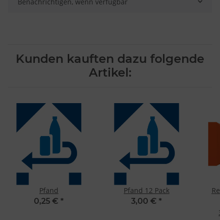
Benachrichtigen, wenn verfügbar
Kunden kauften dazu folgende
Artikel:
Pfand
Pfand 12 Pack
Re
0,25 €
*
3,00 €
*