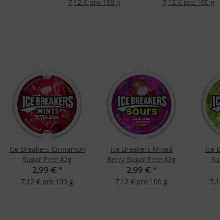
7,12 € pro 100 g
7,12 € pro 100 g
Ice Breakers Cinnamon
Ice Breakers Mixed
Ice 
Sugar Free 42g
Berry Sugar Free 42g
Su
2,99 €
*
2,99 €
*
7,12 € pro 100 g
7,12 € pro 100 g
7,1