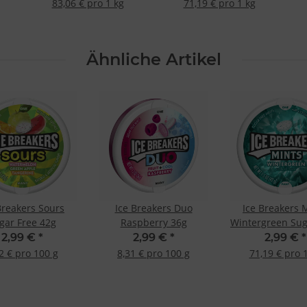
83,06 € pro 1 kg
71,19 € pro 1 kg
Ähnliche Artikel
Breakers Sours
Ice Breakers Duo
Ice Breakers 
gar Free 42g
Raspberry 36g
Wintergreen Sug
42g
2,99 €
*
2,99 €
*
2,99 €
*
2 € pro 100 g
8,31 € pro 100 g
71,19 € pro 