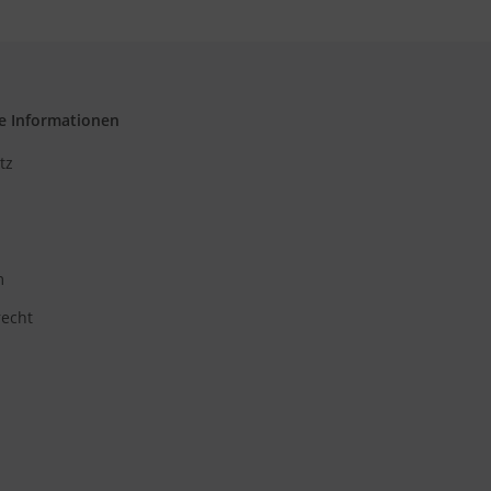
e Informationen
tz
m
recht