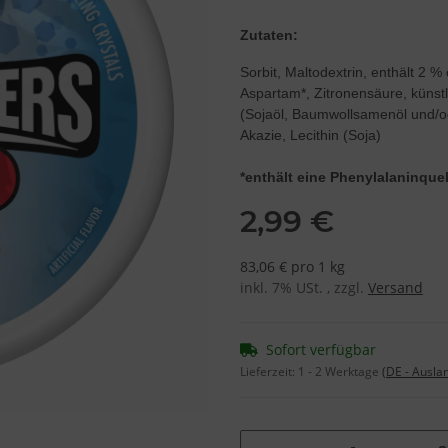
Zutaten:
Sorbit, Maltodextrin, enthält 2 
Aspartam*, Zitronensäure, künstl
(Sojaöl, Baumwollsamenöl und/ode
Akazie, Lecithin (Soja)
*enthält eine Phenylalaninquel
2,99 €
83,06 € pro 1 kg
inkl. 7% USt. , zzgl.
Versand
Sofort verfügbar
Lieferzeit:
1 - 2 Werktage
(DE - Ausla