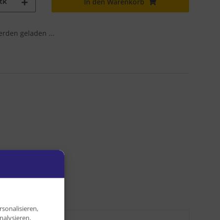
tk
In den Warenkorb
den geladen ...
sonalisieren,
nalysieren.
,05 kg