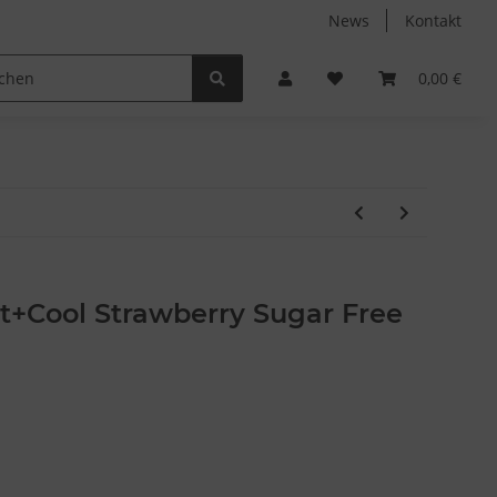
News
Kontakt
Non-Food
Autodüfte
0,00 €
it+Cool Strawberry Sugar Free