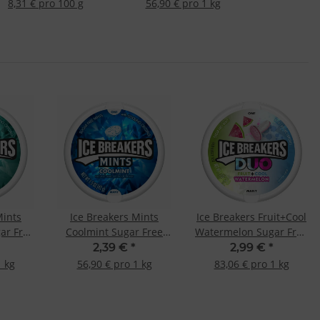
8,31 € pro 100 g
56,90 € pro 1 kg
Mints
Ice Breakers Mints
Ice Breakers Fruit+Cool
ar Free
Coolmint Sugar Free
Watermelon Sugar Free
42g -MHD 30.06.2025-
36g
2,39 €
*
2,99 €
*
1 kg
56,90 € pro 1 kg
83,06 € pro 1 kg