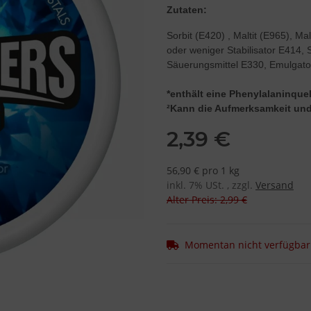
Zutaten:
Sorbit (E420) , Maltit (E965), Ma
oder weniger Stabilisator E414, 
Säuerungsmittel E330, Emulgato
*enthält eine Phenylalaninquel
²Kann die Aufmerksamkeit und 
2,39 €
56,90 € pro 1 kg
inkl. 7% USt. , zzgl.
Versand
Alter Preis: 2,99 €
Momentan nicht verfügbar