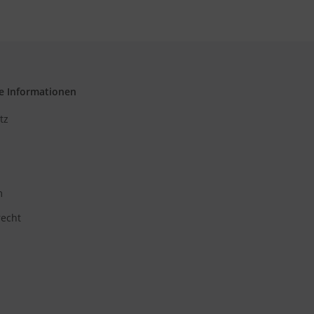
e Informationen
tz
m
recht