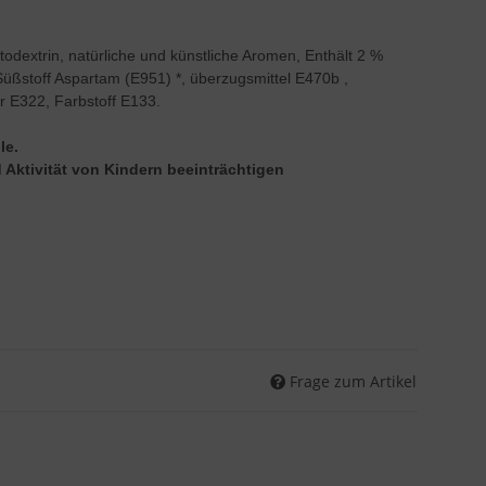
ltodextrin, natürliche und künstliche Aromen, Enthält 2 %
Süßstoff Aspartam (E951) *, überzugsmittel E470b ,
r E322, Farbstoff E133.
le.
Aktivität von Kindern beeinträchtigen
Frage zum Artikel