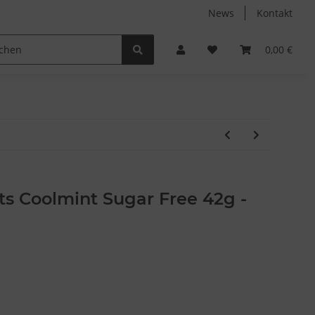
News
Kontakt
Non-Food
Autodüfte
0,00 €
ts Coolmint Sugar Free 42g -
-