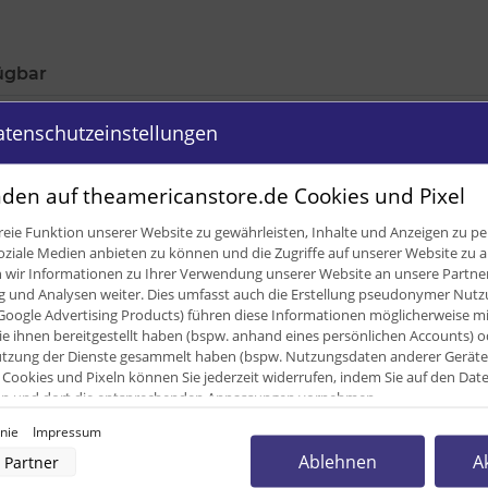
ügbar
atenschutzeinstellungen
den auf theamericanstore.de Cookies und Pixel
eie Funktion unserer Website zu gewährleisten, Inhalte und Anzeigen zu per
oziale Medien anbieten zu können und die Zugriffe auf unserer Website zu a
ir Informationen zu Ihrer Verwendung unserer Website an unsere Partner 
und Analysen weiter. Dies umfasst auch die Erstellung pseudonymer Nutzu
Google Advertising Products) führen diese Informationen möglicherweise m
e ihnen bereitgestellt haben (bspw. anhand eines persönlichen Accounts) o
zung der Dienste gesammelt haben (bspw. Nutzungsdaten anderer Geräte). 
Cookies und Pixeln können Sie jederzeit widerrufen, indem Sie auf den Da
cken und dort die entsprechenden Anpassungen vornehmen.
0
inie
Impressum
nverarbeitung durch unsere Partner:
Ablehnen
A
0
Partner
der Zugriff auf Informationen auf einem Endgerät
uzierter Daten zur Auswahl von Werbeanzeigen