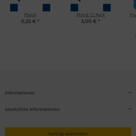
Pfand
Pfand 12 Pack
Fru
0,25 €
*
3,00 €
*
Informationen
Gesetzliche Informationen
Vertrag widerrufen