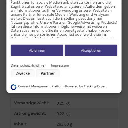
Funktionen für soziale Medien anbieten zu können und die
Zugriffe auf unserer Website zu analysieren. Außerdem geben
wir Informationen zu Ihrer Verwendung unserer Website an
unsere Partner für soziale Medien, Werbung und Analysen
weiter. Dies umfasst auch die Erstellung pseudonymer
Beschreibung
Nutzungsprofile. Unsere Partner (Google Advertising Products)
führen diese Informationen möglicherweise mit weiteren
Daten zusammen, die Sie ihnen bereitgestellt haben (bspw.
anhand eines persönlichen Accounts) oder welche sie im
Nährwert-Information pro 100g:
Rahmen Ihrer Nutzung der Dienste gesammelt haben (bspw.
Nutzungsdaten anderer Geräte). Ihre Einwilligung zur Nutzung
von Cookies und Pixeln können Sie jederzeit widerrufen,
Brennwert: 160 kcal;
Ablehnen
Akzeptieren
indem Sie auf den Datenschutz-Button links unten klicken und
Fett: 0 g;
dort die entsprechenden Anpassungen vornehmen.
Davon gesättigt: 0 g;
Zwecke der Datenverarbeitung durch unsere Partner:
Datenschutzrichtlinie
Impressum
Kohlenhydrate: 40 g;
Speichern von oder Zugriff auf Informationen auf einem Endgerät
davon Zucker: 38 g;
Zwecke
Partner
Verwendung reduzierter Daten zur Auswahl von Werbeanzeigen
Eiweiß: 0 g;
Erstellung von Profilen für personalisierte Werbung
Verwendung von Profilen zur Auswahl personalisierter Werbung
Natrium: 20 mg
Consent Management Platform Powered by Tracking-Expert
Erstellung von Profilen zur Personalisierung von Inhalten
Verwendung von Profilen zur Auswahl personalisierter Inhalte
Messung der Werbeleistung
Messung der Performance von Inhalten
Produkteigenschaft
Wert
Versandgewicht:
0,29 kg
Analyse von Zielgruppen durch Statistiken oder Kombinationen von
Daten aus verschiedenen Quellen
Artikelgewicht:
0,28
kg
Entwicklung und Verbesserung der Angebote
Verwendung reduzierter Daten zur Auswahl von Inhalten
Inhalt:
283,00 g