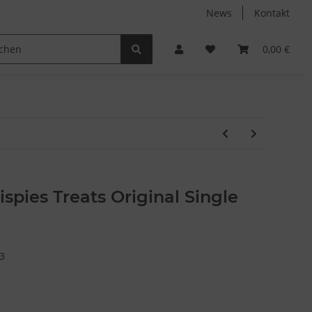
News
Kontakt
Non-Food
Autodüfte
0,00 €
ispies Treats Original Single
3