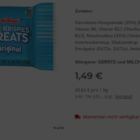
Zutaten:
Geröstetes Reisgetreide (35%) [
Vitamin B6, Vitamin B12 (Ribofla
B12], Marshmallow (33%) (Glukos
Invertzuckersirup, Glukosesirup, 
Emulgator (E472e, E472a), Antio
Allergene: GERSTE und MILC
1,49 €
43,82 € pro 1 kg
inkl. 7% USt. , zzgl.
Versand
Momentan nicht verfügbar