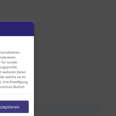
sonalisieren,
nalysieren.
für soziale
ngsprofile.
it weiteren Daten
der welche sie im
Ihre Einwilligung
tenschutz-Button
,03 kg
kzeptieren
,03
kg