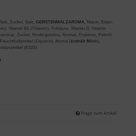
Reis, Zucker, Salz,
GERSTENMALZAROMA
, Niacin, Eisen,
vin), Vitamin B1 (Thiamin), Folsäure, Vitamin D, Vitamin
esirup, Zucker, Rindergelatina, Aroma), Fruktose, Palmöl,
Feuchthaltemittel (Glycerin), Aroma (
enthält Milch
),
xidanzmittel (E320)
H
Frage zum Artikel