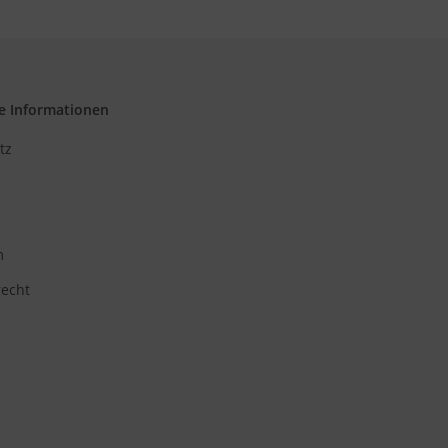
e Informationen
tz
m
recht