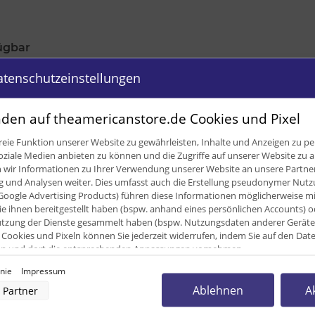
ügbar
atenschutzeinstellungen
den auf theamericanstore.de Cookies und Pixel
eie Funktion unserer Website zu gewährleisten, Inhalte und Anzeigen zu per
oziale Medien anbieten zu können und die Zugriffe auf unserer Website zu a
ir Informationen zu Ihrer Verwendung unserer Website an unsere Partner 
und Analysen weiter. Dies umfasst auch die Erstellung pseudonymer Nutzu
Google Advertising Products) führen diese Informationen möglicherweise m
e ihnen bereitgestellt haben (bspw. anhand eines persönlichen Accounts) o
zung der Dienste gesammelt haben (bspw. Nutzungsdaten anderer Geräte). 
Cookies und Pixeln können Sie jederzeit widerrufen, indem Sie auf den Da
cken und dort die entsprechenden Anpassungen vornehmen.
0
inie
Impressum
nverarbeitung durch unsere Partner:
Ablehnen
A
Partner
der Zugriff auf Informationen auf einem Endgerät
0
uzierter Daten zur Auswahl von Werbeanzeigen