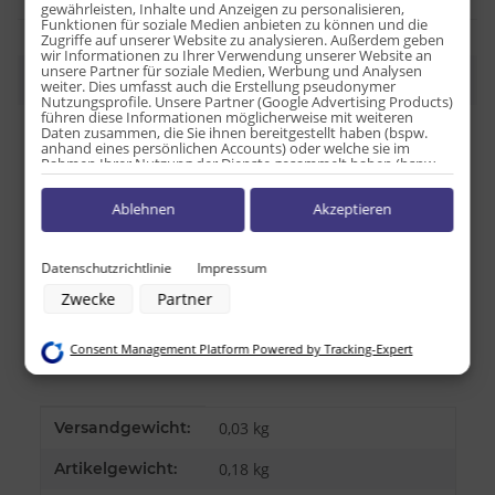
gewährleisten, Inhalte und Anzeigen zu personalisieren,
Funktionen für soziale Medien anbieten zu können und die
Zugriffe auf unserer Website zu analysieren. Außerdem geben
wir Informationen zu Ihrer Verwendung unserer Website an
unsere Partner für soziale Medien, Werbung und Analysen
Beschreibung
weiter. Dies umfasst auch die Erstellung pseudonymer
Nutzungsprofile. Unsere Partner (Google Advertising Products)
führen diese Informationen möglicherweise mit weiteren
Daten zusammen, die Sie ihnen bereitgestellt haben (bspw.
Nährwerttabelle pro 100g:
anhand eines persönlichen Accounts) oder welche sie im
Rahmen Ihrer Nutzung der Dienste gesammelt haben (bspw.
Nutzungsdaten anderer Geräte). Ihre Einwilligung zur Nutzung
Energie: 1787 kJ / 424 kcal
von Cookies und Pixeln können Sie jederzeit widerrufen,
Ablehnen
Akzeptieren
indem Sie auf den Datenschutz-Button links unten klicken und
Fett: 12 g
dort die entsprechenden Anpassungen vornehmen.
davon ges. Fettsäuren: 7 g
Zwecke der Datenverarbeitung durch unsere Partner:
Kohlenhydrate: 76 g
Datenschutzrichtlinie
Impressum
Speichern von oder Zugriff auf Informationen auf einem Endgerät
davon Zucker: 32 g
Zwecke
Partner
Verwendung reduzierter Daten zur Auswahl von Werbeanzeigen
Eiweiß: 3 g
Erstellung von Profilen für personalisierte Werbung
Salz: 0,9 g
Verwendung von Profilen zur Auswahl personalisierter Werbung
Consent Management Platform Powered by Tracking-Expert
Erstellung von Profilen zur Personalisierung von Inhalten
Herkunftsland USA
Verwendung von Profilen zur Auswahl personalisierter Inhalte
Messung der Werbeleistung
Messung der Performance von Inhalten
Produkteigenschaft
Wert
Analyse von Zielgruppen durch Statistiken oder Kombinationen von
Versandgewicht:
0,03 kg
Daten aus verschiedenen Quellen
Entwicklung und Verbesserung der Angebote
Artikelgewicht:
0,18
kg
Verwendung reduzierter Daten zur Auswahl von Inhalten