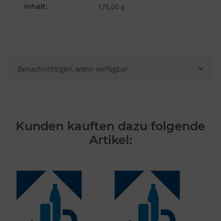
Inhalt:
176,00 g
Besondere Features:
Verwendung genauer Standortdaten
Endgeräteeigenschaften zur Identifikation aktiv abfragen
Benachrichtigen, wenn verfügbar
Kunden kauften dazu folgende
Artikel: