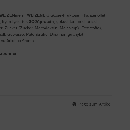
WEIZENmehl [
WEIZEN
],
Glukose-Fruktose, Pflanzenölfett,
, hydrolysiertes
SOJAprotein
, gekochter, mechanisch
r, Zucker (Zucker, Maltodextrin, Maissirup). Feststoffe),
ll, Gewürze, Putenbrühe, Dinatriumguanylat,
, natürliches Aroma.
ojabohnen
Frage zum Artikel