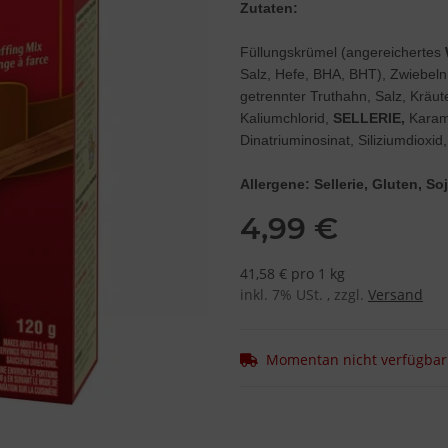
Zutaten:
Füllungskrümel (angereichertes
Salz, Hefe, BHA, BHT), Zwiebeln
getrennter Truthahn, Salz, Kräute
Kaliumchlorid,
SELLERIE,
Karame
Dinatriuminosinat, Siliziumdioxid
Allergene: Sellerie, Gluten, S
4,99 €
41,58 € pro 1 kg
inkl. 7% USt. , zzgl.
Versand
Momentan nicht verfügbar