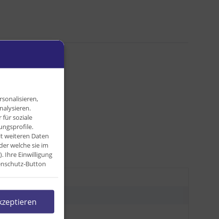
sonalisieren,
nalysieren.
für soziale
ngsprofile.
it weiteren Daten
der welche sie im
Ihre Einwilligung
tenschutz-Button
kg
kg
kzeptieren
0 g