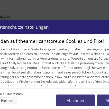
ügbar
atenschutzeinstellungen
den auf theamericanstore.de Cookies und Pixel
eie Funktion unserer Website zu gewährleisten, Inhalte und Anzeigen zu per
oziale Medien anbieten zu können und die Zugriffe auf unserer Website zu a
ir Informationen zu Ihrer Verwendung unserer Website an unsere Partner 
und Analysen weiter. Dies umfasst auch die Erstellung pseudonymer Nutzu
Google Advertising Products) führen diese Informationen möglicherweise m
e ihnen bereitgestellt haben (bspw. anhand eines persönlichen Accounts) o
zung der Dienste gesammelt haben (bspw. Nutzungsdaten anderer Geräte). 
Cookies und Pixeln können Sie jederzeit widerrufen, indem Sie auf den Da
cken und dort die entsprechenden Anpassungen vornehmen.
0,14 
inie
Impressum
nverarbeitung durch unsere Partner:
0,12
Ablehnen
A
Partner
der Zugriff auf Informationen auf einem Endgerät
uzierter Daten zur Auswahl von Werbeanzeigen
120,0