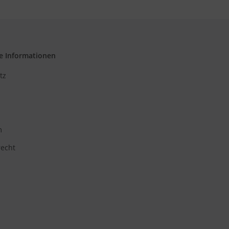
e Informationen
tz
m
recht