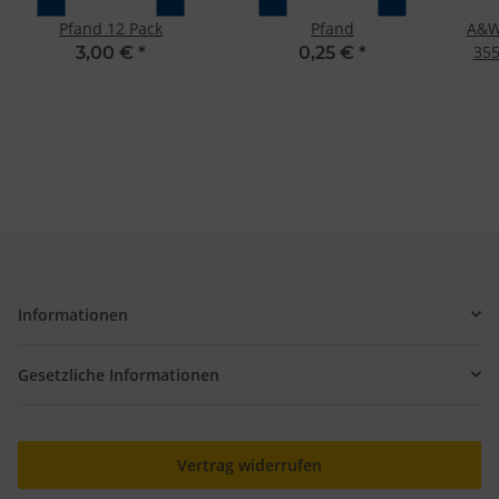
Pfand 12 Pack
Pfand
A&W
355
3,00 €
*
0,25 €
*
Informationen
Gesetzliche Informationen
Vertrag widerrufen