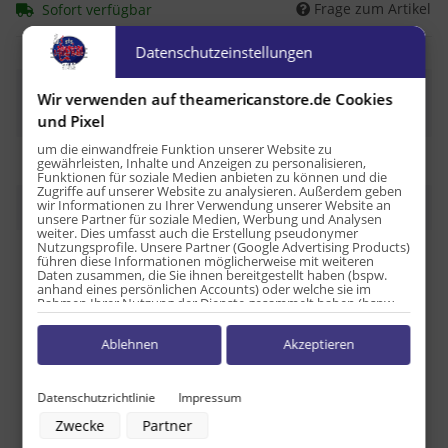
Frage zum Artikel
Sofort verfügbar
Datenschutzeinstellungen
x
Dieser Artikel hat Variationen. Wählen Sie bitte die
Wir verwenden auf theamericanstore.de Cookies
gewünschte Variation aus.
und Pixel
um die einwandfreie Funktion unserer Website zu
gewährleisten, Inhalte und Anzeigen zu personalisieren,
Funktionen für soziale Medien anbieten zu können und die
Zugriffe auf unserer Website zu analysieren. Außerdem geben
wir Informationen zu Ihrer Verwendung unserer Website an
Beschreibung
unsere Partner für soziale Medien, Werbung und Analysen
weiter. Dies umfasst auch die Erstellung pseudonymer
Nutzungsprofile. Unsere Partner (Google Advertising Products)
führen diese Informationen möglicherweise mit weiteren
Nährwetangaben je 100ml:
Daten zusammen, die Sie ihnen bereitgestellt haben (bspw.
anhand eines persönlichen Accounts) oder welche sie im
Energie: 165kl/ 39kcal
Rahmen Ihrer Nutzung der Dienste gesammelt haben (bspw.
Nutzungsdaten anderer Geräte). Ihre Einwilligung zur Nutzung
Fett: 0,00g
von Cookies und Pixeln können Sie jederzeit widerrufen,
davon gesättigte Fettsäuren: 0,00g
Ablehnen
Akzeptieren
indem Sie auf den Datenschutz-Button links unten klicken und
dort die entsprechenden Anpassungen vornehmen.
Kohlenhydrate: 11,30g
davon Zucker: 10,7g
Zwecke der Datenverarbeitung durch unsere Partner:
Datenschutzrichtlinie
Impressum
Eiweiß: 0,00g
Speichern von oder Zugriff auf Informationen auf einem Endgerät
Salz: 0,01g
Zwecke
Partner
Verwendung reduzierter Daten zur Auswahl von Werbeanzeigen
Erstellung von Profilen für personalisierte Werbung