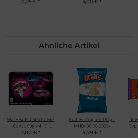
0,25 €
*
3,00 €
*
Ähnliche Artikel
WarHeads Galactic Mix
Ruffles Original 184g -
Ree
Cubes 99g -MHD:
MHD: 30.06.2026-
Cup 
30.01.2026
2,00 €
*
4,79 €
*