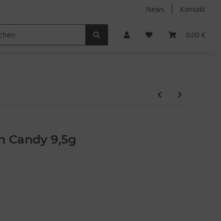
News
Kontakt
Non-Food
Autodüfte
0,00 €
n Candy 9,5g