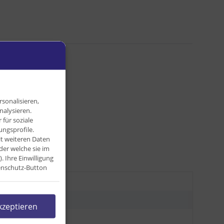
sonalisieren,
nalysieren.
für soziale
ngsprofile.
it weiteren Daten
der welche sie im
Ihre Einwilligung
tenschutz-Button
0,01 kg
0,01
kg
kzeptieren
9,50 g