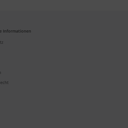
e Informationen
tz
m
recht