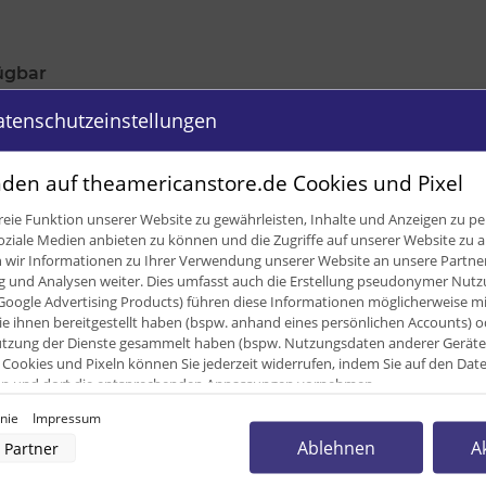
ügbar
atenschutzeinstellungen
den auf theamericanstore.de Cookies und Pixel
eie Funktion unserer Website zu gewährleisten, Inhalte und Anzeigen zu per
oziale Medien anbieten zu können und die Zugriffe auf unserer Website zu a
ir Informationen zu Ihrer Verwendung unserer Website an unsere Partner 
und Analysen weiter. Dies umfasst auch die Erstellung pseudonymer Nutzu
Google Advertising Products) führen diese Informationen möglicherweise m
e ihnen bereitgestellt haben (bspw. anhand eines persönlichen Accounts) o
zung der Dienste gesammelt haben (bspw. Nutzungsdaten anderer Geräte). 
Cookies und Pixeln können Sie jederzeit widerrufen, indem Sie auf den Da
cken und dort die entsprechenden Anpassungen vornehmen.
inie
Impressum
nverarbeitung durch unsere Partner:
Ablehnen
A
Partner
der Zugriff auf Informationen auf einem Endgerät
uzierter Daten zur Auswahl von Werbeanzeigen