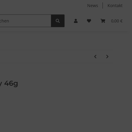
News
Kontakt
Non-Food
Autodüfte
0,00 €
y 46g