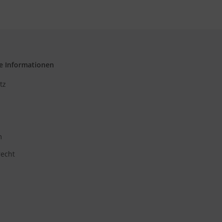
e Informationen
tz
m
recht