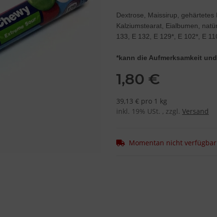
Dextrose, Maissirup, gehärtetes 
Kalziumstearat, Eialbumen, natü
133, E 132, E 129*, E 102*, E 11
*kann die Aufmerksamkeit und 
1,80 €
39,13 € pro 1 kg
inkl. 19% USt. , zzgl.
Versand
Momentan nicht verfügbar