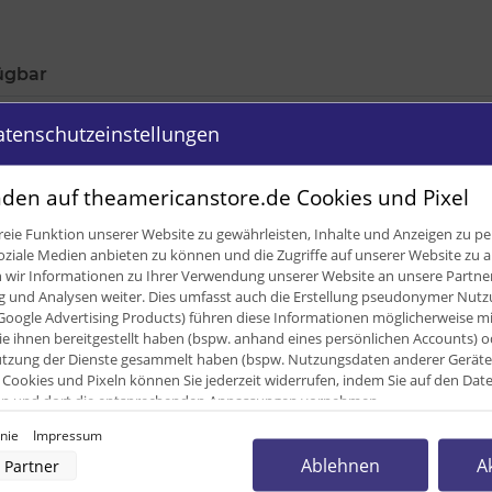
ügbar
atenschutzeinstellungen
den auf theamericanstore.de Cookies und Pixel
eie Funktion unserer Website zu gewährleisten, Inhalte und Anzeigen zu per
oziale Medien anbieten zu können und die Zugriffe auf unserer Website zu a
ir Informationen zu Ihrer Verwendung unserer Website an unsere Partner 
und Analysen weiter. Dies umfasst auch die Erstellung pseudonymer Nutzu
Google Advertising Products) führen diese Informationen möglicherweise m
e ihnen bereitgestellt haben (bspw. anhand eines persönlichen Accounts) o
zung der Dienste gesammelt haben (bspw. Nutzungsdaten anderer Geräte). 
Cookies und Pixeln können Sie jederzeit widerrufen, indem Sie auf den Da
cken und dort die entsprechenden Anpassungen vornehmen.
0
inie
Impressum
nverarbeitung durch unsere Partner:
Ablehnen
A
0
Partner
der Zugriff auf Informationen auf einem Endgerät
uzierter Daten zur Auswahl von Werbeanzeigen