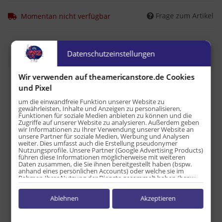
Frage zum Artikel
Momentan nicht verfügbar
Datenschutzeinstellungen
Beschreibung
Wir verwenden auf theamericanstore.de Cookies
Nährwerttabelle pro 100g:
und Pixel
Energie: 1591kJ / 380kcal
um die einwandfreie Funktion unserer Website zu
Fett: 10 g
gewährleisten, Inhalte und Anzeigen zu personalisieren,
Funktionen für soziale Medien anbieten zu können und die
davon ges. Fettsäuren: 0 g
Zugriffe auf unserer Website zu analysieren. Außerdem geben
Kohlenhydrate: 70 g
wir Informationen zu Ihrer Verwendung unserer Website an
unsere Partner für soziale Medien, Werbung und Analysen
davon Zucker: 38 g
weiter. Dies umfasst auch die Erstellung pseudonymer
Eiweiß: 4 g
Nutzungsprofile. Unsere Partner (Google Advertising Products)
führen diese Informationen möglicherweise mit weiteren
Salz: 2,5 g
Daten zusammen, die Sie ihnen bereitgestellt haben (bspw.
anhand eines persönlichen Accounts) oder welche sie im
Herkunftsland USA
Rahmen Ihrer Nutzung der Dienste gesammelt haben (bspw.
Nutzungsdaten anderer Geräte). Ihre Einwilligung zur Nutzung
von Cookies und Pixeln können Sie jederzeit widerrufen,
Ablehnen
Akzeptieren
indem Sie auf den Datenschutz-Button links unten klicken und
Produkteigenschaft
Wert
Versandgewicht:
0,45 kg
dort die entsprechenden Anpassungen vornehmen.
Artikelgewicht:
0,38
kg
Zwecke der Datenverarbeitung durch unsere Partner: