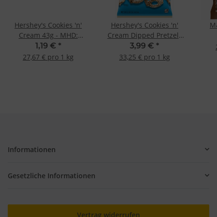
Hershey's Cookies 'n'
Hershey's Cookies 'n'
M
Cream 43g - MHD:
Cream Dipped Pretzels
01.06.2026-
120g
1,19 €
*
3,99 €
*
27,67 € pro 1 kg
33,25 € pro 1 kg
Informationen
Gesetzliche Informationen
Vertrag widerrufen