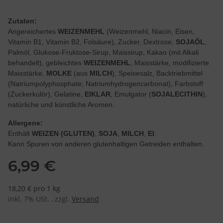
Zutaten:
Angereichertes
WEIZENMEHL
(Weizenmehl, Niacin, Eisen,
Vitamin B1, Vitamin B2, Folsäure), Zucker, Dextrose,
SOJAÖL
,
Palmöl, Glukose-Fruktose-Sirup, Maissirup, Kakao (mit Alkali
behandelt), gebleichtes
WEIZENMEHL
, Maisstärke, modifizierte
Maisstärke,
MOLKE
(aus
MILCH
), Speisesalz, Backtriebmittel
(Natriumpolyphosphate, Natriumhydrogencarbonat), Farbstoff
(Zuckerkulör), Gelatine,
EIKLAR
, Emulgator (
SOJALECITHIN
),
natürliche und künstliche Aromen.
Allergene:
Enthält
WEIZEN (GLUTEN)
,
SOJA
,
MILCH
,
EI
.
Kann Spuren von anderen glutenhaltigen Getreiden enthalten.
6,99 €
18,20 € pro 1 kg
inkl. 7% USt. , zzgl.
Versand