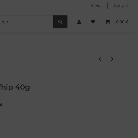
News
Kontakt
Non-Food
Autodüfte
0,00 €
Whip 40g
4