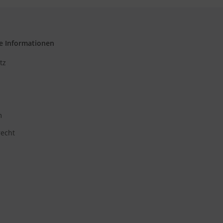
e Informationen
tz
m
recht