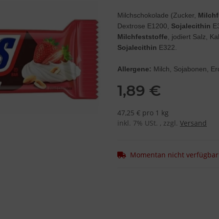
Milchschokolade (Zucker,
Milchf
Dextrose E1200,
Sojalecithin
E3
Milchfeststoffe
, jodiert Salz, 
Sojalecithin
E322.
Allergene:
Milch, Sojabonen, E
1,89 €
47,25 € pro 1 kg
inkl. 7% USt. , zzgl.
Versand
Momentan nicht verfügbar