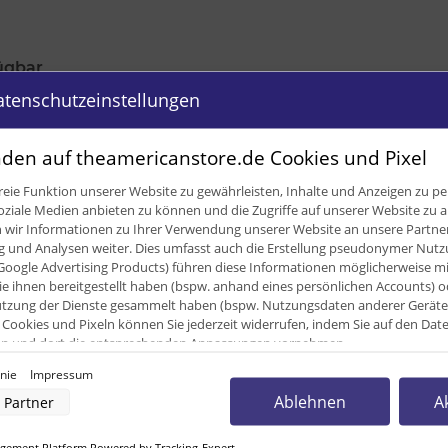
ügbar
atenschutzeinstellungen
den auf theamericanstore.de Cookies und Pixel
eie Funktion unserer Website zu gewährleisten, Inhalte und Anzeigen zu per
oziale Medien anbieten zu können und die Zugriffe auf unserer Website zu a
ir Informationen zu Ihrer Verwendung unserer Website an unsere Partner 
und Analysen weiter. Dies umfasst auch die Erstellung pseudonymer Nutzu
Google Advertising Products) führen diese Informationen möglicherweise m
e ihnen bereitgestellt haben (bspw. anhand eines persönlichen Accounts) o
zung der Dienste gesammelt haben (bspw. Nutzungsdaten anderer Geräte). 
Cookies und Pixeln können Sie jederzeit widerrufen, indem Sie auf den Da
0
cken und dort die entsprechenden Anpassungen vornehmen.
inie
Impressum
0
nverarbeitung durch unsere Partner:
Ablehnen
A
Partner
der Zugriff auf Informationen auf einem Endgerät
4
uzierter Daten zur Auswahl von Werbeanzeigen
rofilen für personalisierte Werbung
ement Platform Powered by Tracking-Expert