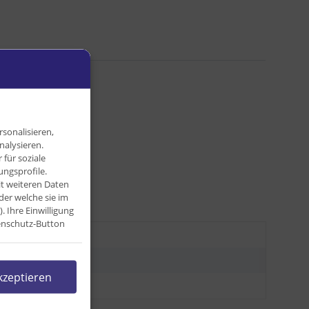
sonalisieren,
nalysieren.
für soziale
ngsprofile.
it weiteren Daten
der welche sie im
Ihre Einwilligung
tenschutz-Button
,05 kg
,04
kg
kzeptieren
0,00 g