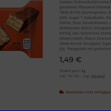
Zutaten: Erdnussbuttercreme Fü
gehärtetes Pflanzenöl (Palme)K
TBHQ (E319), Säureregulator, 
(43%, Isugar *, Kakaobutter, K
(Palme, Shea, Sonnenblumen- un
Molkepulver (Milch): Emulgatore
(E476)], Salz, künstliches Arom
(Gluten) (Mehl, Niacin, Eisensu
Palme Kernöl: Emulgator, Sojal
(i))]. *hergestellt mit gentec
1,49 €
35,48 € pro 1 kg
inkl. 7% USt. , zzgl.
Versand
Momentan nicht verfügbar