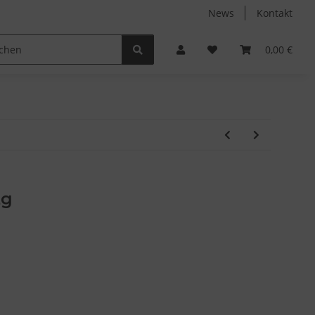
News
Kontakt
Non-Food
Autodüfte
0,00 €
2g