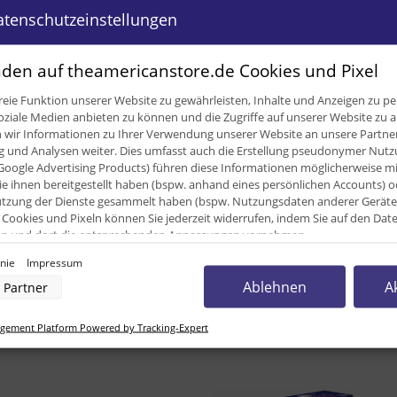
atenschutzeinstellungen
ügbar
den auf theamericanstore.de Cookies und Pixel
eie Funktion unserer Website zu gewährleisten, Inhalte und Anzeigen zu per
von gesättigte Fettsäuren 12,7 g Kohlenhydrate 56 g davon Zucker 41
oziale Medien anbieten zu können und die Zugriffe auf unserer Website zu a
ir Informationen zu Ihrer Verwendung unserer Website an unsere Partner 
und Analysen weiter. Dies umfasst auch die Erstellung pseudonymer Nutzu
0
Google Advertising Products) führen diese Informationen möglicherweise m
e ihnen bereitgestellt haben (bspw. anhand eines persönlichen Accounts) o
0
zung der Dienste gesammelt haben (bspw. Nutzungsdaten anderer Geräte). 
Cookies und Pixeln können Sie jederzeit widerrufen, indem Sie auf den Da
4
cken und dort die entsprechenden Anpassungen vornehmen.
inie
Impressum
nverarbeitung durch unsere Partner:
Ablehnen
A
Partner
der Zugriff auf Informationen auf einem Endgerät
uzierter Daten zur Auswahl von Werbeanzeigen
unden kauften dazu folgende Artike
rofilen für personalisierte Werbung
ement Platform Powered by Tracking-Expert
Profilen zur Auswahl personalisierter Werbung
rofilen zur Personalisierung von Inhalten
Profilen zur Auswahl personalisierter Inhalte
rbeleistung
rformance von Inhalten