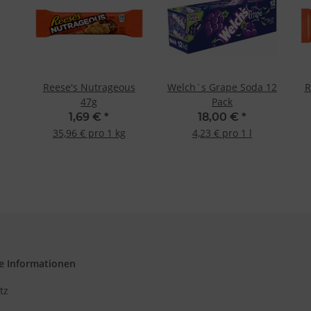
lgruppen durch Statistiken oder Kombinationen von Daten aus verschiedenen Quellen
d Verbesserung der Angebote
zierter Daten zur Auswahl von Inhalten
res:
auer Standortdaten
haften zur Identifikation aktiv abfragen
Reese's Nutrageous
Welch`s Grape Soda 12
R
47g
Pack
1,69 €
*
18,00 €
*
35,96 € pro 1 kg
4,23 € pro 1 l
e Informationen
tz