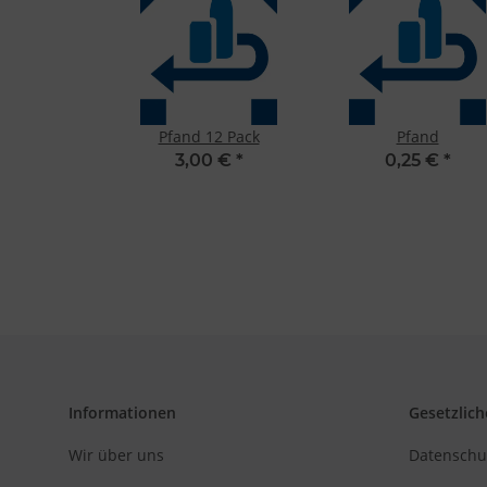
Analyse von Zie
Entwicklung un
Verwendung redu
Besondere Featu
Verwendung gen
Endgeräteeigensc
Pfand 12 Pack
Pfand
3,00 €
*
0,25 €
*
Informationen
Gesetzlich
Wir über uns
Datenschu