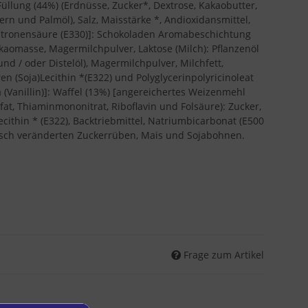
llung (44%) (Erdnüsse, Zucker*, Dextrose, Kakaobutter,
ern und Palmöl), Salz, Maisstärke *, Andioxidansmittel,
Zitronensäure (E330)]: Schokoladen Aromabeschichtung
akaomasse, Magermilchpulver, Laktose (Milch): Pflanzenöl
d / oder Distelöl), Magermilchpulver, Milchfett,
n (Soja)Lecithin *(E322) und Polyglycerinpolyricinoleat
a (Vanillin)]: Waffel (13%) [angereichertes Weizenmehl
lfat, Thiaminmononitrat, Riboflavin und Folsäure): Zucker,
ecithin * (E322), Backtriebmittel, Natriumbicarbonat (E500
hnisch veränderten Zuckerrüben, Mais und Sojabohnen.
Frage zum Artikel