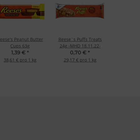
eese's Peanut Butter
Reese`s Puffs Treats
Cups 63g
24g -MHD 18.11.22-
1,39 €
*
0,70 €
*
38,61 € pro 1 kg
29,17 € pro 1 kg