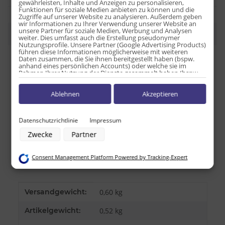
gewährleisten, Inhalte und Anzeigen zu personalisieren,
Funktionen für soziale Medien anbieten zu können und die
Zugriffe auf unserer Website zu analysieren. Außerdem geben
wir Informationen zu Ihrer Verwendung unserer Website an
unsere Partner für soziale Medien, Werbung und Analysen
Beschreibung
weiter. Dies umfasst auch die Erstellung pseudonymer
Nutzungsprofile. Unsere Partner (Google Advertising Products)
führen diese Informationen möglicherweise mit weiteren
Daten zusammen, die Sie ihnen bereitgestellt haben (bspw.
Nährwerttabelle pro 100g:
anhand eines persönlichen Accounts) oder welche sie im
Rahmen Ihrer Nutzung der Dienste gesammelt haben (bspw.
Nutzungsdaten anderer Geräte). Ihre Einwilligung zur Nutzung
Energie: 792,1kJ / 189,2kcal
von Cookies und Pixeln können Sie jederzeit widerrufen,
Ablehnen
Akzeptieren
indem Sie auf den Datenschutz-Button links unten klicken und
Fett: 0 g
dort die entsprechenden Anpassungen vornehmen.
davon ges. Fettsäuren: 0 g
Kohlenhydrate: 43,2 g
Zwecke der Datenverarbeitung durch unsere Partner:
Datenschutzrichtlinie
Impressum
davon Zucker: 37,8 g
Speichern von oder Zugriff auf Informationen auf einem Endgerät
Zwecke
Partner
Verwendung reduzierter Daten zur Auswahl von Werbeanzeigen
Eiweiß: 0 g
Erstellung von Profilen für personalisierte Werbung
Salz: 2,5 g
Verwendung von Profilen zur Auswahl personalisierter Werbung
Consent Management Platform Powered by Tracking-Expert
Erstellung von Profilen zur Personalisierung von Inhalten
Herkunftsland USA
Verwendung von Profilen zur Auswahl personalisierter Inhalte
Messung der Werbeleistung
Messung der Performance von Inhalten
Produkteigenschaft
Wert
Versandgewicht:
0,60 kg
Analyse von Zielgruppen durch Statistiken oder Kombinationen von
Daten aus verschiedenen Quellen
Entwicklung und Verbesserung der Angebote
Artikelgewicht:
0,52
kg
Verwendung reduzierter Daten zur Auswahl von Inhalten