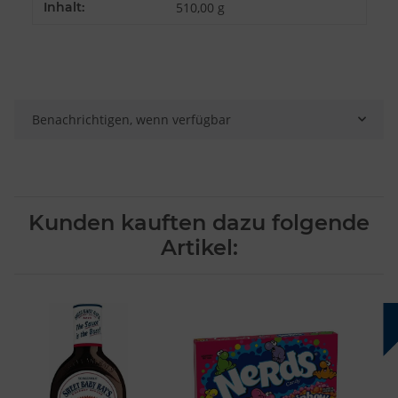
Inhalt:
510,00 g
Besondere Features:
Verwendung genauer Standortdaten
Endgeräteeigenschaften zur Identifikation aktiv abfragen
Benachrichtigen, wenn verfügbar
Kunden kauften dazu folgende
Artikel: