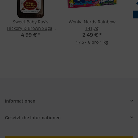
Sweet Baby Ray's
Wonka Nerds Rainbow
Hickory & Brown Sugar
141,7g
510g
4,99 €
*
2,49 €
*
17,57 € pro 1 kg
Informationen
Gesetzliche Informationen