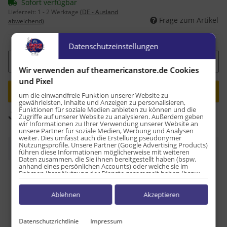
Sofort verfügbar
Lieferzeit:
1 - 2 Werktage
(DE - Ausland
Frage zum Artikel
abweichend)
Datenschutzeinstellungen
Wir verwenden auf theamericanstore.de Cookies
und Pixel
um die einwandfreie Funktion unserer Website zu
gewährleisten, Inhalte und Anzeigen zu personalisieren,
Loading...
Funktionen für soziale Medien anbieten zu können und die
Komponenten werden geladen ...
Zugriffe auf unserer Website zu analysieren. Außerdem geben
wir Informationen zu Ihrer Verwendung unserer Website an
unsere Partner für soziale Medien, Werbung und Analysen
weiter. Dies umfasst auch die Erstellung pseudonymer
Nutzungsprofile. Unsere Partner (Google Advertising Products)
Beschreibung
führen diese Informationen möglicherweise mit weiteren
Daten zusammen, die Sie ihnen bereitgestellt haben (bspw.
anhand eines persönlichen Accounts) oder welche sie im
Rahmen Ihrer Nutzung der Dienste gesammelt haben (bspw.
Nährwerttabelle pro 100g: Energie: 1465 kJ / 350 kcal
Nutzungsdaten anderer Geräte). Ihre Einwilligung zur Nutzung
Fett: 0 g davon ges. Fettsäuren: 0 g Kohlenhydrate: 85 g
von Cookies und Pixeln können Sie jederzeit widerrufen,
Ablehnen
Akzeptieren
indem Sie auf den Datenschutz-Button links unten klicken und
davon Zucker: 62,5 g Eiweiß: 0 g Salz: 0,1 g
dort die entsprechenden Anpassungen vornehmen.
Herkunftsland USA
Zwecke der Datenverarbeitung durch unsere Partner:
Datenschutzrichtlinie
Impressum