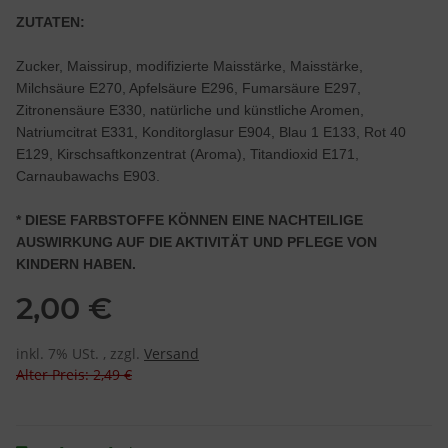
ZUTATEN:
Zucker, Maissirup, modifizierte Maisstärke, Maisstärke,
Milchsäure E270, Apfelsäure E296, Fumarsäure E297,
Zitronensäure E330, natürliche und künstliche Aromen,
Natriumcitrat E331, Konditorglasur E904, Blau 1 E133, Rot 40
E129, Kirschsaftkonzentrat (Aroma), Titandioxid E171,
Carnaubawachs E903.
* DIESE FARBSTOFFE KÖNNEN EINE NACHTEILIGE
AUSWIRKUNG AUF DIE AKTIVITÄT UND PFLEGE VON
KINDERN HABEN.
2,00 €
inkl. 7% USt. , zzgl.
Versand
Alter Preis: 2,49 €