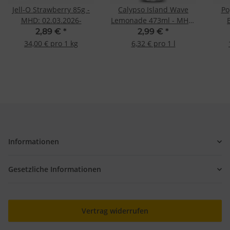
Jell-O Strawberry 85g -
Calypso Island Wave
Po
MHD: 02.03.2026-
Lemonade 473ml - MHD:
04.05.2026 -
M
2,89 €
*
2,99 €
*
34,00 € pro 1 kg
6,32 € pro 1 l
Informationen
Gesetzliche Informationen
Vertrag widerrufen