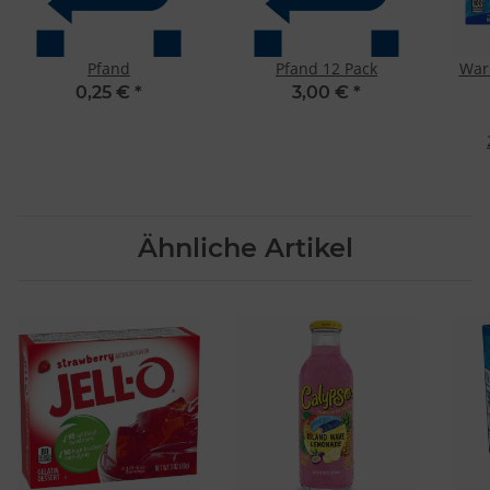
Pfand
Pfand 12 Pack
War
0,25 €
*
3,00 €
*
Ähnliche Artikel