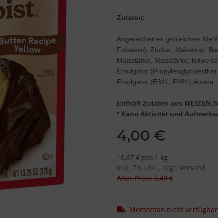
Zutaten:
Angereichertes gebleichtes Mehl
Folsäure), Zucker, Maissirup, Bac
Maisstärke, Maisstärke, teilweis
Emulgator (Propylenglycolesther 
Emulgator (E341, E481),Aroma, E
Enthält Zutaten aus WEIZEN,
* Kann Aktivität und Aufmerks
4,00 €
10,67 € pro 1 kg
inkl. 7% USt. , zzgl.
Versand
Alter Preis: 5,49 €
Momentan nicht verfügbar