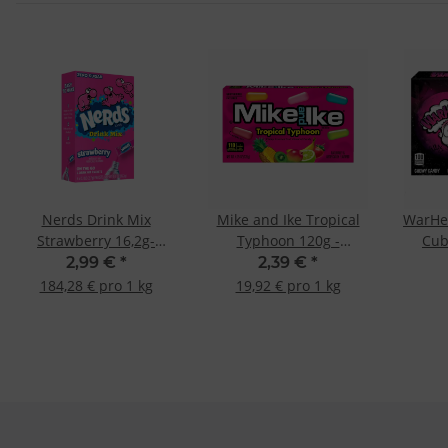
Nerds Drink Mix
Mike and Ike Tropical
WarHea
Strawberry 16,2g-
Typhoon 120g -
Cub
MHD:- 06.08.2026 -
MHD-:30.06.2026-
2,99 €
*
2,39 €
*
184,28 € pro 1 kg
19,92 € pro 1 kg