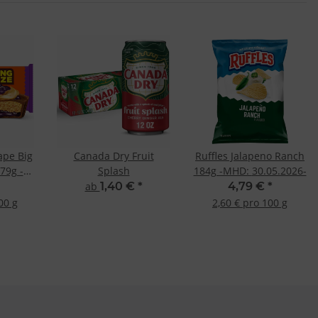
ape Big
Canada Dry Fruit
Ruffles Jalapeno Ranch
79g -
Splash
184g -MHD: 30.05.2026-
26-
ab
1,40 €
*
4,79 €
*
00 g
2,60 € pro 100 g