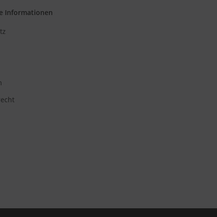
e Informationen
tz
m
recht