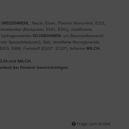
 (
WEIZENMEHL
, Niacin, Eisen, Thiamin Mononitrat, E101,
ktriebmittel (Backpulver, E541, E341), modifizierte
e hydrogenisiertes
SOJABOHNEN-
u/o Baumwollsamenöl,
von Speisefettsäuren), Salz, destillierte Monoglyceride,
415, E466, Farbstoff (E102*, E110*), fettarme
MILCH.
SOJA und MILCH.
amkeit bei Kindern beeinträchtigen.
Frage zum Artikel