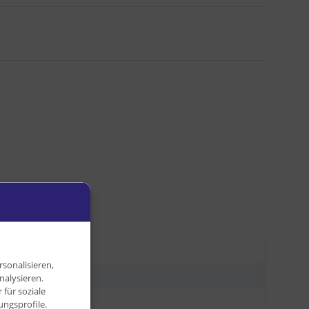
kg
sonalisieren,
kg
nalysieren.
für soziale
0 g
ngsprofile.