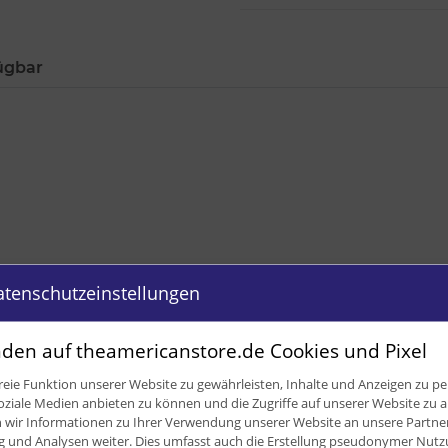
ügbar
atenschutzeinstellungen
den auf theamericanstore.de Cookies und Pixel
0,50 
eie Funktion unserer Website zu gewährleisten, Inhalte und Anzeigen zu per
0,38
oziale Medien anbieten zu können und die Zugriffe auf unserer Website zu a
ir Informationen zu Ihrer Verwendung unserer Website an unsere Partner 
375,0
und Analysen weiter. Dies umfasst auch die Erstellung pseudonymer Nutzu