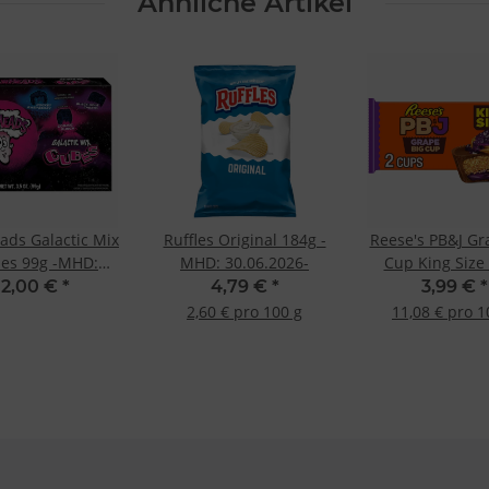
Ähnliche Artikel
ds Galactic Mix
Ruffles Original 184g -
Reese's PB&J Gr
es 99g -MHD:
MHD: 30.06.2026-
Cup King Size 
30.01.2026
MHD 28.2.20
2,00 €
*
4,79 €
*
3,99 €
*
2,60 € pro 100 g
11,08 € pro 1