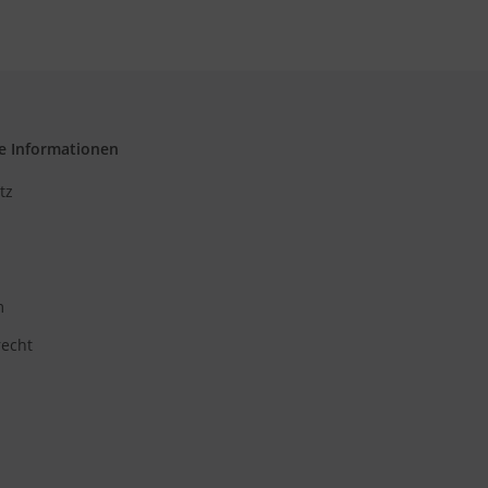
e Informationen
tz
m
recht