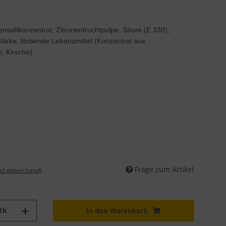
nensaftkonzentrat, Zitronenfruchtpulpe, Säure (E 330),
Stärke, färbende Lebensmittel (Konzentrat aus
n, Kirsche)
Frage zum Artikel
nd abweichend)
tk
In den Warenkorb