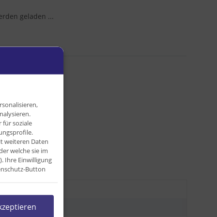
den geladen ...
sonalisieren,
nalysieren.
für soziale
ngsprofile.
it weiteren Daten
der welche sie im
Ihre Einwilligung
tenschutz-Button
kzeptieren