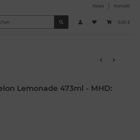
News
Kontakt
Non-Food
Autodüfte
0,00 €
Melon Lemonade 473ml - MHD: