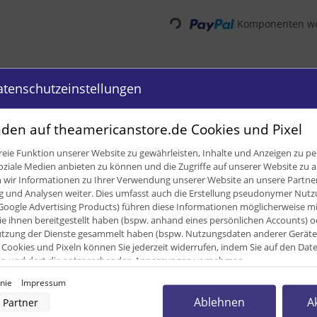
Komponenten wer
Loading...
atenschutzeinstellungen
den auf theamericanstore.de Cookies und Pixel
eie Funktion unserer Website zu gewährleisten, Inhalte und Anzeigen zu per
oziale Medien anbieten zu können und die Zugriffe auf unserer Website zu a
ir Informationen zu Ihrer Verwendung unserer Website an unsere Partner 
und Analysen weiter. Dies umfasst auch die Erstellung pseudonymer Nutzu
Google Advertising Products) führen diese Informationen möglicherweise m
e ihnen bereitgestellt haben (bspw. anhand eines persönlichen Accounts) o
zung der Dienste gesammelt haben (bspw. Nutzungsdaten anderer Geräte). 
Cookies und Pixeln können Sie jederzeit widerrufen, indem Sie auf den Da
cken und dort die entsprechenden Anpassungen vornehmen.
0,50 kg
inie
Impressum
nverarbeitung durch unsere Partner:
Ablehnen
A
Partner
0,50
kg
der Zugriff auf Informationen auf einem Endgerät