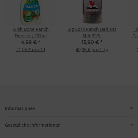
Wish Bone Ranch
Big Cock Ranch Bad Ass
J
Dressing 237ml
Shit 397g
Ca
4,99 €
*
15,90 €
*
21,05 € pro 1 l
40,05 € pro 1 kg
Informationen
Gesetzliche Informationen