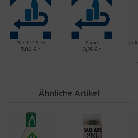
Pfand 12 Pack
Pfand
Kraf
3,00 €
*
0,25 €
*
Ähnliche Artikel