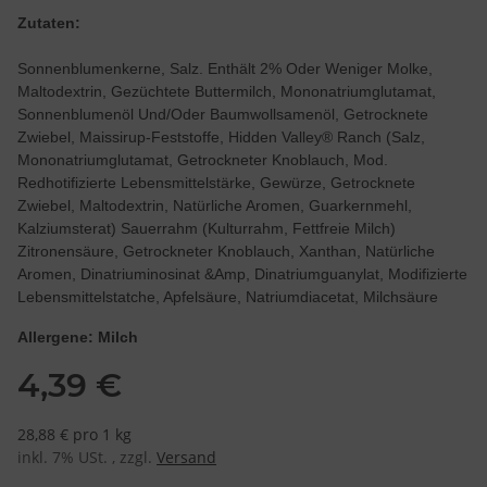
Zutaten:
Sonnenblumenkerne, Salz. Enthält 2% Oder Weniger Molke,
Maltodextrin, Gezüchtete Buttermilch, Mononatriumglutamat,
Sonnenblumenöl Und/Oder Baumwollsamenöl, Getrocknete
Zwiebel, Maissirup-Feststoffe, Hidden Valley® Ranch (Salz,
Mononatriumglutamat, Getrockneter Knoblauch, Mod.
Redhotifizierte Lebensmittelstärke, Gewürze, Getrocknete
Zwiebel, Maltodextrin, Natürliche Aromen, Guarkernmehl,
Kalziumsterat) Sauerrahm (Kulturrahm, Fettfreie Milch)
Zitronensäure, Getrockneter Knoblauch, Xanthan, Natürliche
Aromen, Dinatriuminosinat &Amp, Dinatriumguanylat, Modifizierte
Lebensmittelstatche, Apfelsäure, Natriumdiacetat, Milchsäure
Allergene: Milch
4,39 €
28,88 € pro 1 kg
inkl. 7% USt. , zzgl.
Versand