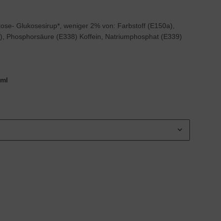
ose- Glukosesirup*, weniger 2% von: Farbstoff (E150a),
, Phosphorsäure (E338) Koffein, Natriumphosphat (E339)
0ml