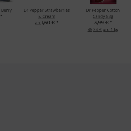
 Berry
Dr Pepper Strawberries
Dr Pepper Cotton
& Cream
Candy 88g
€
*
ab
1,60 €
*
3,99 €
*
45,34 € pro 1 kg