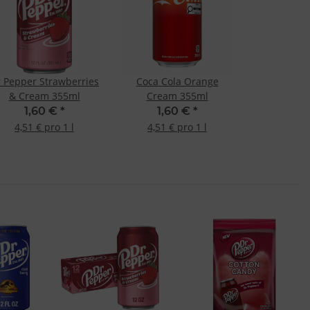
 Pepper Strawberries
Coca Cola Orange
& Cream 355ml
Cream 355ml
1,60 €
*
1,60 €
*
4,51 € pro 1 l
4,51 € pro 1 l