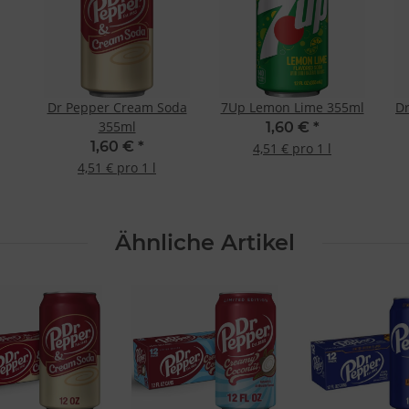
Dr Pepper Cream Soda
7Up Lemon Lime 355ml
Dr
355ml
1,60 €
*
1,60 €
*
4,51 € pro 1 l
4,51 € pro 1 l
Ähnliche Artikel