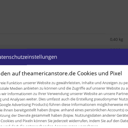
0,40 kg
0,36
kg
atenschutzeinstellungen
355,00 m
den auf theamericanstore.de Cookies und Pixel
eie Funktion unserer Website zu gewährleisten, Inhalte und Anzeigen zu per
Kaufen Sie diesen Artikel im Set!
oziale Medien anbieten zu können und die Zugriffe auf unserer Website zu a
ir Informationen zu Ihrer Verwendung unserer Website an unsere Partner 
und Analysen weiter. Dies umfasst auch die Erstellung pseudonymer Nutzu
Google Advertising Products) führen diese Informationen möglicherweise m
e ihnen bereitgestellt haben (bspw. anhand eines persönlichen Accounts) o
zung der Dienste gesammelt haben (bspw. Nutzungsdaten anderer Geräte). 
Cookies und Pixeln können Sie jederzeit widerrufen, indem Sie auf den Da
cken und dort die entsprechenden Anpassungen vornehmen.