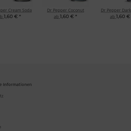
pper Cream Soda
Dr Pepper Coconut
Dr Pepper Dark
ab
1,60 €
*
ab
1,60 €
*
ab
1,60 
e Informationen
tz
m