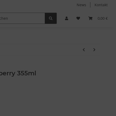
News
Kontakt
Non-Food
Autodüfte
0,00 €
berry 355ml