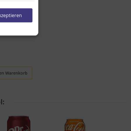
kzeptieren
den Warenkorb
l: