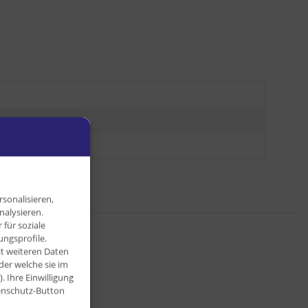
l
sonalisieren,
nalysieren.
für soziale
ngsprofile.
it weiteren Daten
der welche sie im
Ihre Einwilligung
tenschutz-Button