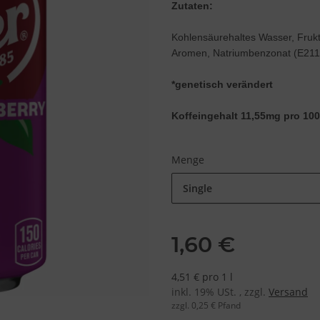
Zutaten:
Kohlensäurehaltes Wasser, Frukt
Aromen, Natriumbenzonat (E211)
*genetisch verändert
Koffeingehalt 11,55mg pro 10
Menge
Single
1,60 €
4,51 € pro 1 l
inkl. 19% USt. , zzgl.
Versand
zzgl. 0,25 € Pfand