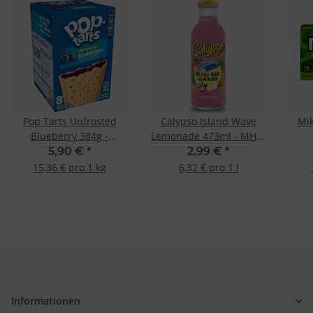
Pop Tarts Unfrosted
Calypso Island Wave
Mik
Blueberry 384g -
Lemonade 473ml - MHD:
MHD:-31.07.2026 -
04.05.2026 -
5,90 €
*
2,99 €
*
15,36 € pro 1 kg
6,32 € pro 1 l
Informationen