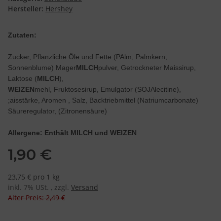
Hersteller:
Hershey
Zutaten:
Zucker, Pflanzliche Öle und Fette (PAlm, Palmkern,
Sonnenblume) Mager
MILCH
pulver, Getrockneter Maissirup,
Laktose (
MILCH
),
WEIZEN
mehl, Fruktosesirup, Emulgator (SOJAlecitine),
;aisstärke, Aromen , Salz, Backtriebmittel (Natriumcarbonate)
Säureregulator, (Zitronensäure)
Allergene: Enthält MILCH und WEIZEN
1,90 €
23,75 € pro 1 kg
inkl. 7% USt. , zzgl.
Versand
Alter Preis: 2,49 €