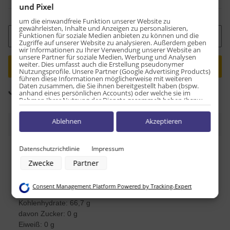
und Pixel
um die einwandfreie Funktion unserer Website zu
gewährleisten, Inhalte und Anzeigen zu personalisieren,
Funktionen für soziale Medien anbieten zu können und die
Stk
Zugriffe auf unserer Website zu analysieren. Außerdem geben
wir Informationen zu Ihrer Verwendung unserer Website an
unsere Partner für soziale Medien, Werbung und Analysen
weiter. Dies umfasst auch die Erstellung pseudonymer
Nutzungsprofile. Unsere Partner (Google Advertising Products)
führen diese Informationen möglicherweise mit weiteren
Daten zusammen, die Sie ihnen bereitgestellt haben (bspw.
Loading...
Komponenten werden geladen ...
anhand eines persönlichen Accounts) oder welche sie im
Rahmen Ihrer Nutzung der Dienste gesammelt haben (bspw.
Nutzungsdaten anderer Geräte). Ihre Einwilligung zur Nutzung
von Cookies und Pixeln können Sie jederzeit widerrufen,
Ablehnen
Akzeptieren
indem Sie auf den Datenschutz-Button links unten klicken und
Beschreibung
dort die entsprechenden Anpassungen vornehmen.
Zwecke der Datenverarbeitung durch unsere Partner:
Datenschutzrichtlinie
Impressum
Nährwerttabelle pro 100g:
Speichern von oder Zugriff auf Informationen auf einem Endgerät
Zwecke
Partner
Verwendung reduzierter Daten zur Auswahl von Werbeanzeigen
Energie: 697,9kJ / 166,7kcal
Erstellung von Profilen für personalisierte Werbung
Verwendung von Profilen zur Auswahl personalisierter Werbung
Fett: 0 g
Consent Management Platform Powered by Tracking-Expert
Erstellung von Profilen zur Personalisierung von Inhalten
davon ges. Fettsäuren: 0 g
Verwendung von Profilen zur Auswahl personalisierter Inhalte
Kohlenhydrate: 66,7 g
Messung der Werbeleistung
Messung der Performance von Inhalten
davon Zucker: 0 g
Analyse von Zielgruppen durch Statistiken oder Kombinationen von
Eiweiß: 0 g
Daten aus verschiedenen Quellen