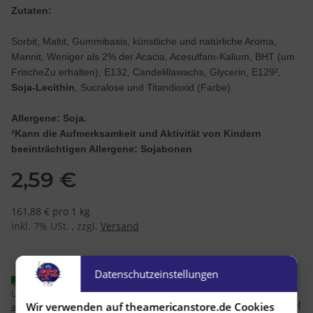
Zutaten:
Sorbit, Maltit, Gummibasis, künstliche und natürliche Aroma,
Mannit, Weniger als 2% der Acacia, Acesulfam-Kalium, BHT (um
FrischeZu erhalten), E132, Candelillawachs, Glycerin, E129²,
Soja-Lecithin
, Sucralose und Titandioxid (Farbe).
Allergene: Soja.
²Kann die Aufmerksamkeit und Aktivität von Kindern
beeinträchtigen Allergene: Sojabonen
2,59 €
161,88 € pro 1 kg
inkl. 7% USt. , zzgl.
Versand
Datenschutzeinstellungen
Sofort verfügbar
Lieferzeit:
1 - 2 Werktage
(DE - Ausland
Frage zum Artikel
Wir verwenden auf theamericanstore.de Cookies
abweichend)