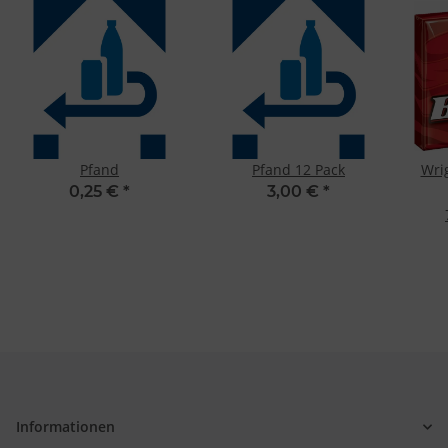
Pfand
Pfand 12 Pack
Wrig
0,25 €
*
3,00 €
*
Informationen