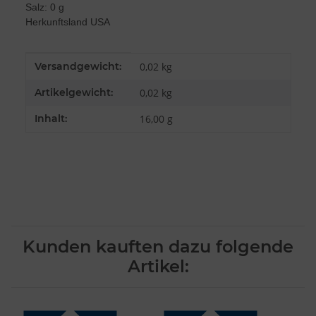
Salz: 0 g
Entwicklung und Verbesserung der Angebote
Herkunftsland USA
Verwendung reduzierter Daten zur Auswahl von Inhalten
Besondere Features:
Verwendung genauer Standortdaten
Produkteigenschaft
Wert
Versandgewicht:
0,02 kg
Endgeräteeigenschaften zur Identifikation aktiv abfragen
Artikelgewicht:
0,02
kg
Inhalt:
16,00 g
Kunden kauften dazu folgende
Artikel: