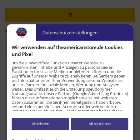
Komponenten werden geladen ...
Loading...
Datenschutzeinstellungen
Wir verwenden auf theamericanstore.de Cookies
Beschreibung
und Pixel
um die einwandfreie Funktion unserer Website zu
Nährwertangaben (pro 100 g)
gewährleisten, Inhalte und Anzeigen zu personalisieren,
Funktionen für soziale Medien anbieten zu können und die
Zugriffe auf unserer Website zu analysieren. Außerdem geben
Brennwert / Energie: 333 kcal
wir Informationen zu Ihrer Verwendung unserer Website an
unsere Partner für soziale Medien, Werbung und Analysen
Fett: 0 g
weiter. Dies umfasst auch die Erstellung pseudonymer
– davon gesättigte Fettsäuren: 0 g
Nutzungsprofile. Unsere Partner (Google Advertising Products)
führen diese Informationen möglicherweise mit weiteren
Kohlenhydrate: 83 g
Daten zusammen, die Sie ihnen bereitgestellt haben (bspw.
– davon Zucker: 50 g
anhand eines persönlichen Accounts) oder welche sie im
Rahmen Ihrer Nutzung der Dienste gesammelt haben (bspw.
– davon zugesetzte Zucker: 50 g
Nutzungsdaten anderer Geräte). Ihre Einwilligung zur Nutzung
Eiweiß: 0 g
von Cookies und Pixeln können Sie jederzeit widerrufen,
Ablehnen
Akzeptieren
indem Sie auf den Datenschutz-Button links unten klicken und
Salz: 0,04 g
dort die entsprechenden Anpassungen vornehmen.
Zwecke der Datenverarbeitung durch unsere Partner: