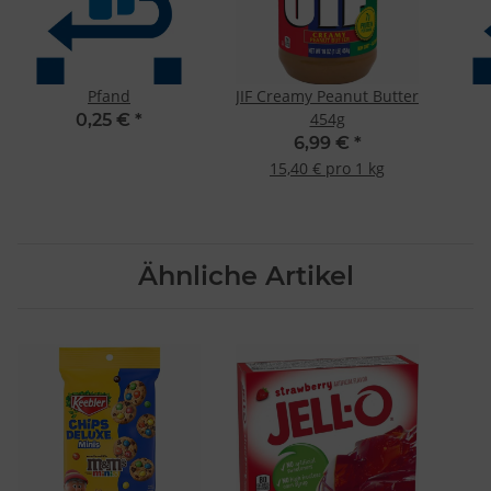
Pfand
JIF Creamy Peanut Butter
454g
0,25 €
*
6,99 €
*
15,40 € pro 1 kg
Ähnliche Artikel