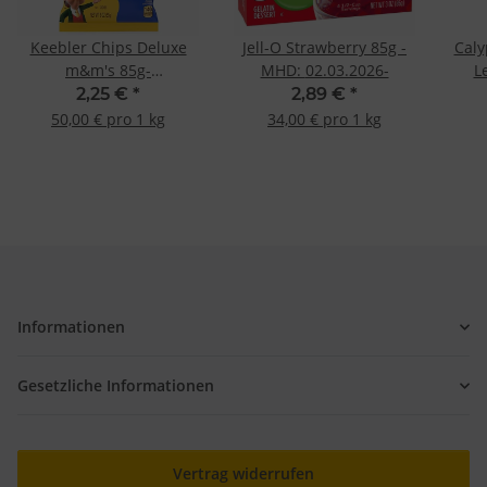
Keebler Chips Deluxe
Jell-O Strawberry 85g -
Caly
m&m's 85g-
MHD: 02.03.2026-
L
MHD:01.07.2026-
2,25 €
*
2,89 €
*
50,00 € pro 1 kg
34,00 € pro 1 kg
Informationen
Gesetzliche Informationen
Vertrag widerrufen