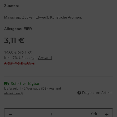
Zutaten:
Maissirup, Zucker, EI-weiß, Künstliche Aromen.
Allergene: EIER
3,11 €
14,60 € pro 1 kg
inkl. 7% USt. , zzgl.
Versand
Alter Preis: 3,89 €
Sofort verfügbar
Lieferzeit:
1 - 2 Werktage
(DE - Ausland
Frage zum Artikel
abweichend)
Stk