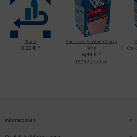
Pfand
Pop Tarts Frosted Cherry
P
384g
Cook
0,25 €
*
6,99 €
*
18,20 € pro 1 kg
Informationen
Gesetzliche Informationen