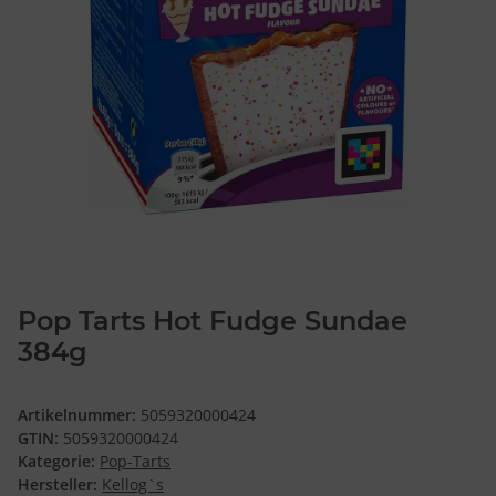
Pop Tarts Hot Fudge Sundae
384g
Artikelnummer:
5059320000424
GTIN:
5059320000424
Kategorie:
Pop-Tarts
Hersteller:
Kellog`s