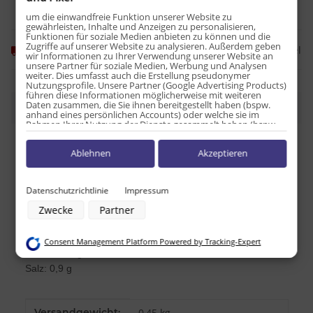
um die einwandfreie Funktion unserer Website zu
gewährleisten, Inhalte und Anzeigen zu personalisieren,
Funktionen für soziale Medien anbieten zu können und die
Zugriffe auf unserer Website zu analysieren. Außerdem geben
Frage zum Artikel
Momentan nicht verfügbar
wir Informationen zu Ihrer Verwendung unserer Website an
unsere Partner für soziale Medien, Werbung und Analysen
weiter. Dies umfasst auch die Erstellung pseudonymer
Nutzungsprofile. Unsere Partner (Google Advertising Products)
führen diese Informationen möglicherweise mit weiteren
Daten zusammen, die Sie ihnen bereitgestellt haben (bspw.
Beschreibung
anhand eines persönlichen Accounts) oder welche sie im
Rahmen Ihrer Nutzung der Dienste gesammelt haben (bspw.
Nutzungsdaten anderer Geräte). Ihre Einwilligung zur Nutzung
von Cookies und Pixeln können Sie jederzeit widerrufen,
Nährwerttabelle pro 100g:
Ablehnen
Akzeptieren
indem Sie auf den Datenschutz-Button links unten klicken und
dort die entsprechenden Anpassungen vornehmen.
Energie: 1615kJ / 383kcal
Zwecke der Datenverarbeitung durch unsere Partner:
Datenschutzrichtlinie
Impressum
Fett: 8,5 g
Speichern von oder Zugriff auf Informationen auf einem Endgerät
davon ges. Fettsäuren: 4,2 g
Zwecke
Partner
Verwendung reduzierter Daten zur Auswahl von Werbeanzeigen
Kohlenhydrate: 72 g
Erstellung von Profilen für personalisierte Werbung
Verwendung von Profilen zur Auswahl personalisierter Werbung
davon Zucker: 35 g
Consent Management Platform Powered by Tracking-Expert
Erstellung von Profilen zur Personalisierung von Inhalten
Eiweiß: 3,9 g
Verwendung von Profilen zur Auswahl personalisierter Inhalte
Messung der Werbeleistung
Salz: 0,9 g
Messung der Performance von Inhalten
Analyse von Zielgruppen durch Statistiken oder Kombinationen von
Daten aus verschiedenen Quellen
Produkteigenschaft
Wert
Versandgewicht:
0,45 kg
Entwicklung und Verbesserung der Angebote