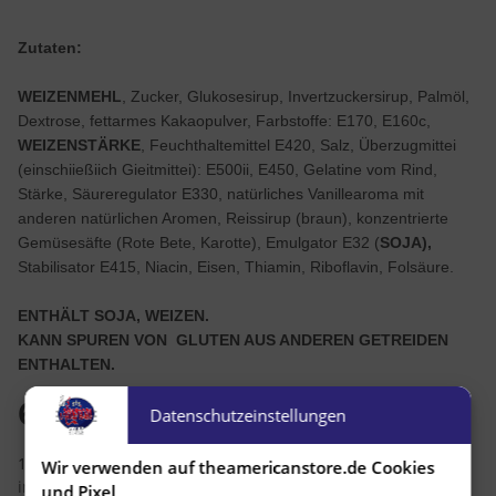
Zutaten:
WEIZENMEHL
, Zucker, Glukosesirup, Invertzuckersirup, Palmöl,
Dextrose, fettarmes Kakaopulver, Farbstoffe: E170, E160c,
WEIZENSTÄRKE
, Feuchthaltemittel E420, Salz, Überzugmittei
(einschiießiich Gieitmittei): E500ii, E450, Gelatine vom Rind,
Stärke, Säureregulator E330, natürliches Vanillearoma mit
anderen natürlichen Aromen, Reissirup (braun), konzentrierte
Gemüsesäfte (Rote Bete, Karotte), Emulgator E32 (
SOJA),
Stabilisator E415, Niacin, Eisen, Thiamin, Riboflavin, Folsäure.
ENTHÄLT SOJA, WEIZEN.
KANN SPUREN VON GLUTEN AUS ANDEREN GETREIDEN
ENTHALTEN.
6,99 €
Datenschutzeinstellungen
18,20 € pro 1 kg
Wir verwenden auf theamericanstore.de Cookies
inkl. 7% USt. , zzgl.
Versand
und Pixel