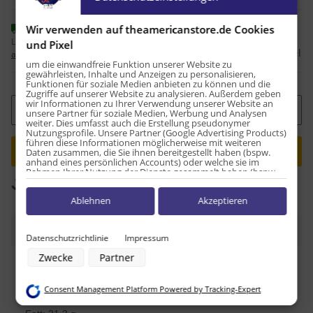
Sofort verfügbar
Wir verwenden auf theamericanstore.de Cookies
Lieferzeit:
1 - 2 Werktage
(DE - Ausland
und Pixel
Frage zum Artikel
abweichend)
um die einwandfreie Funktion unserer Website zu
gewährleisten, Inhalte und Anzeigen zu personalisieren,
Funktionen für soziale Medien anbieten zu können und die
Zugriffe auf unserer Website zu analysieren. Außerdem geben
wir Informationen zu Ihrer Verwendung unserer Website an
Stk
unsere Partner für soziale Medien, Werbung und Analysen
weiter. Dies umfasst auch die Erstellung pseudonymer
Nutzungsprofile. Unsere Partner (Google Advertising Products)
führen diese Informationen möglicherweise mit weiteren
Daten zusammen, die Sie ihnen bereitgestellt haben (bspw.
Loading...
anhand eines persönlichen Accounts) oder welche sie im
Rahmen Ihrer Nutzung der Dienste gesammelt haben (bspw.
Nutzungsdaten anderer Geräte). Ihre Einwilligung zur Nutzung
Komponenten werden geladen ...
von Cookies und Pixeln können Sie jederzeit widerrufen,
Ablehnen
Akzeptieren
indem Sie auf den Datenschutz-Button links unten klicken und
dort die entsprechenden Anpassungen vornehmen.
Beschreibung
Zwecke der Datenverarbeitung durch unsere Partner:
Datenschutzrichtlinie
Impressum
Speichern von oder Zugriff auf Informationen auf einem Endgerät
Zwecke
Partner
Verwendung reduzierter Daten zur Auswahl von Werbeanzeigen
Nährwerttabelle pro 100g
Erstellung von Profilen für personalisierte Werbung
Verwendung von Profilen zur Auswahl personalisierter Werbung
Consent Management Platform Powered by Tracking-Expert
Erstellung von Profilen zur Personalisierung von Inhalten
Energie: 2092kJ / 500kcal
Verwendung von Profilen zur Auswahl personalisierter Inhalte