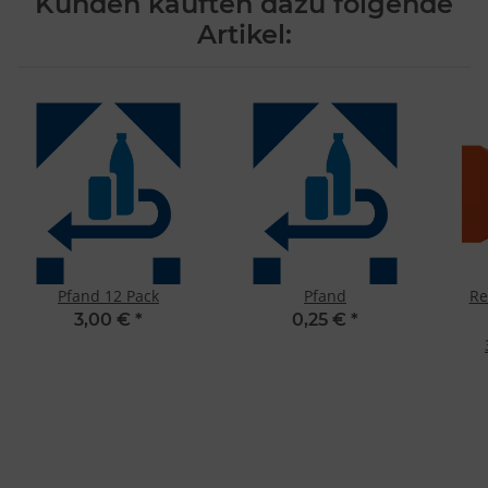
Kunden kauften dazu folgende
Artikel:
Pfand 12 Pack
Pfand
Re
3,00 €
*
0,25 €
*