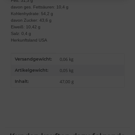
Fett: 31,3 g
Messung der Werbeleistung
Messung der Performance von Inhalten
davon ges. Fettsäuren: 10,4 g
Analyse von Zielgruppen durch Statistiken oder Kombinationen von
Kohlenhydrate: 54,2 g
Daten aus verschiedenen Quellen
Entwicklung und Verbesserung der Angebote
davon Zucker: 43,6 g
Verwendung reduzierter Daten zur Auswahl von Inhalten
Eiweiß: 10,42 g
Salz: 0,4 g
Besondere Features:
Herkunftsland USA
Verwendung genauer Standortdaten
Endgeräteeigenschaften zur Identifikation aktiv abfragen
Produkteigenschaft
Wert
Versandgewicht:
0,06 kg
Artikelgewicht:
0,05
kg
Inhalt:
47,00 g