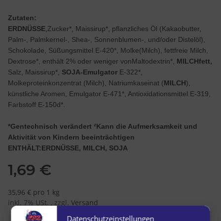
Zutaten:
ERDNÜSSE
,Zucker*, Maissirup*, pflanzliches Öl (Kakaobutter,
Palm-, Palmkernel-, Shea-, Sonnenblumen-, und/oder Distelöl),
Schokolade, Süßungsmittel E-420*, Molke(Milch), fettfreie Milch,
Dextrose*, enthält 2% oder weniger vonMaltodextrin*,
MILCHfett,
Salz, Maissirup*,
SOJA-Emulgator
E-322*,
Molkeproteinkonzentrat (Milch), Natriumkaseinat (
MILCH
),
künstliche Aromen, Emulgator E-471*, Antioxidationsmittel E-319,
Farbstoff E-150d*.
*Gentechnisch verändert ²Kann die Aufmerksamkeit und
Aktivität von Kindern beeinträchtigen
ENTHÄLT:ERDNÜSSE, MILCH, SOJA
1,69 €
35,96 € pro 1 kg
inkl. 7% USt. , zzgl.
Versand
Datenschutzeinstellungen